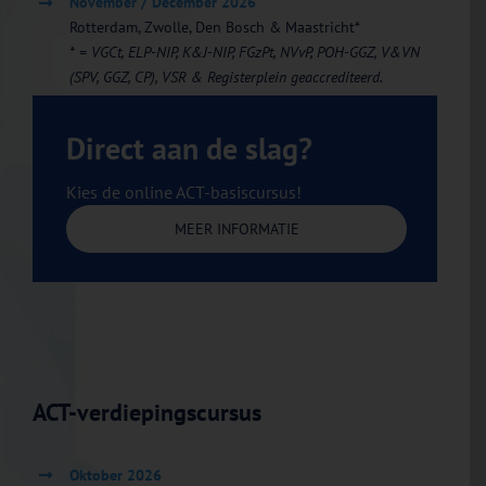
November / December 2026
Rotterdam, Zwolle, Den Bosch & Maastricht*
* = VGCt, ELP-NIP, K&J-NIP, FGzPt, NVvP, POH-GGZ, V&VN
(SPV, GGZ, CP), VSR & Registerplein geaccrediteerd.
Direct aan de slag?
Kies de online ACT-basiscursus!
MEER INFORMATIE
ACT-verdiepingscursus
Oktober 2026