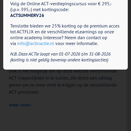
Volg de Online ACT-verdiepingscursus voor € 295,-
(i.p.v. 395,-) met kortingscode:
Gratis ACT-tools
ACTSUMMERV26
Tenslotte bieden we 25% korting op de premium acces
ACT in Actie heeft de afgelopen jaren veel ACT-
tot ACTFLIX en de verschillende eLearnings op onze
materiaal ontwikkeld, dat we graag vrij beschikbaar
online academy. Interesse? Neem dan contact op
via
info@actinactie.nl
voor meer informatie.
stellen. Het gaat hier om meer dan 100 ACT-
oefeningen, ACT-metaforen, informatiebrochures,
N.B. Deze ACTie loopt van 01-07-2026 t/m 31-08-2026
illustraties, geleide oefeningen en video’s.
(korting is niet geldig bovenop andere kortingsacties)
Ook is het mogelijk om op deze website verschillende
ACT-vragenlijsten in te vullen, die direct een uitslag
geven om zo meer zicht te krijgen op de verschillende
ACT-processen.
meer lezen