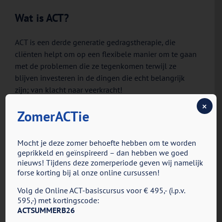
Wat is ACT?
ACT is een derde generatie gedragstherapie, die
cliënten helpt om op een flexibele manier om te gaan
met de problemen die ze tegenkomen terwijl ze
blijven investeren in de dingen die echt belangrijk
zijn; van klacht naar veerkracht!
×
ACT is erkend als evidence based therapy voor de
ZomerACTie
depressieve stoornis, verschillende angststoornissen,
dwangstoornis, psychose en chronische pijn.
Mocht je deze zomer behoefte hebben om te worden
geprikkeld en geïnspireerd – dan hebben we goed
Tevens is ACT effectief gebleken bij het vergroten van
nieuws! Tijdens deze zomerperiode geven wij namelijk
het algemeen welzijn; er hoeft dus geen sprake te zijn
forse korting bij al onze online cursussen!
van psychopathologie om te kunnen profiteren van
Volg de Online ACT-basiscursus voor € 495,- (i.p.v.
deze transdiagnostische therapievorm.
595,-) met kortingscode:
ACTSUMMERB26
meer lezen