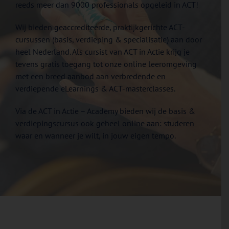
reeds meer dan 9000 professionals opgeleid in ACT!
Wij bieden geaccrediteerde, praktijkgerichte ACT-
cursussen (basis, verdieping & specialisatie) aan door
heel Nederland. Als cursist van ACT in Actie krijg je
tevens gratis toegang tot onze online leeromgeving
met een breed aanbod aan verbredende en
verdiepende eLearnings & ACT-masterclasses.
Via de ACT in Actie – Academy bieden wij de basis &
verdiepingscursus ook geheel online aan: studeren
waar en wanneer je wilt, in jouw eigen tempo.