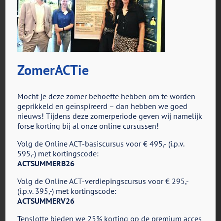
ZomerACTie
voor
Door
ACT in Actie
|
juni 24th, 2025
|
Reacties uitgeschakeld
Oplus_154140672
Mocht je deze zomer behoefte hebben om te worden
geprikkeld en geïnspireerd – dan hebben we goed
nieuws! Tijdens deze zomerperiode geven wij namelijk
forse korting bij al onze online cursussen!
Share This Story, Choose Your Platform!
Volg de Online ACT-basiscursus voor € 495,- (i.p.v.
Facebook
X
Reddit
LinkedIn
Tumblr
Pinterest
Vk
E-
595,-) met kortingscode:
mail
ACTSUMMERB26
Volg de Online ACT-verdiepingscursus voor € 295,-
(i.p.v. 395,-) met kortingscode:
ACTSUMMERV26
Tenslotte bieden we 25% korting op de premium acces