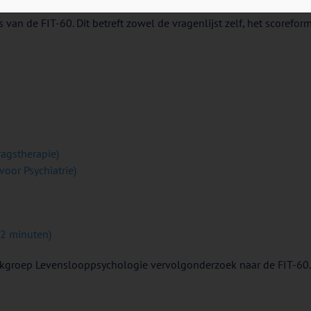
n de FIT-60. Dit betreft zowel de vragenlijst zelf, het scoreform
ragstherapie)
voor Psychiatrie)
(2 minuten)
Vakgroep Levenslooppsychologie vervolgonderzoek naar de FIT-60