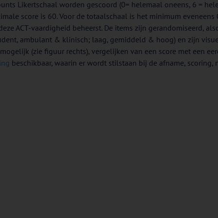
punts Likertschaal worden gescoord (0= helemaal oneens, 6 = hele
imale score is 60. Voor de totaalschaal is het minimum eveneens 
deze ACT-vaardigheid beheerst. De items zijn gerandomiseerd, al
nt, ambulant & klinisch; laag, gemiddeld & hoog) en zijn visueel t
ng mogelijk (zie figuur rechts), vergelijken van een score met een 
ing
beschikbaar, waarin er wordt stilstaan bij de afname, scoring, 