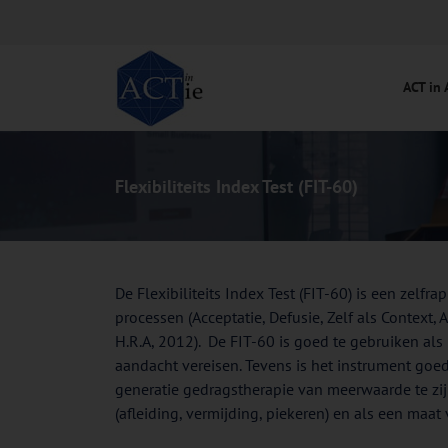
Ga
naar
inhoud
ACT in 
Flexibiliteits Index Test (FIT-60)
De Flexibiliteits Index Test (FIT-60) is een zelf
processen (Acceptatie, Defusie, Zelf als Context
H.R.A, 2012). De FIT-60 is goed te gebruiken a
aandacht vereisen. Tevens is het instrument goed
generatie gedragstherapie van meerwaarde te zi
(afleiding, vermijding, piekeren) en als een maa