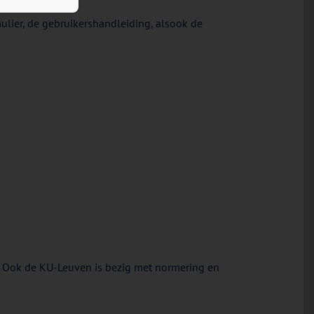
ulier, de gebruikershandleiding, alsook de
. Ook de KU-Leuven is bezig met normering en