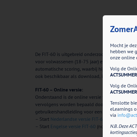
ZomerA
Mocht je dez
hebben we go
De FIT-60 is uitgebreid onderzocht en beschikt o
onze online 
voor volwassenen (18-75 jaar) en vraagt 15 minut
Volg de Onlin
automatische scoring, waarbij hij ook reeds is 
ACTSUMMER
ook beschikbaar als download, inclusief scorefor
Volg de Onlin
FIT-60 – Online versie:
ACTSUMMER
Onderstaand is de online versie van de FIT-60 te
Tenslotte bi
vervolgens worden bepaald door deze met de nor
eLearnings o
gebruikershandleiding voor een uitgebreide besch
via
info@acti
– Start
Nederlandse versie FIT-60
N.B. Deze ACT
– Start
Engelse versie FIT-60
(nog niet gevalidee
kortingsacties