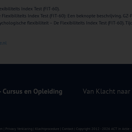
exibiliteits Index Test (FIT-60).
De Flexibiliteits Index Test (FIT-60): Een beknopte beschrijving. GZ-
ychologische flexibiliteit – De Flexibiliteits Index Test (FIT-60). T
e.nl
 - Cursus en Opleiding
Van Klacht naar 
en
|
Privacy Verklaring
|
Klachtprocedure
|
Contact
| Copyright 2012 - 2026 ACT in Actie -