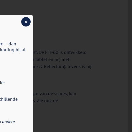
×
rd – dan
orting bij al
valide vragenlijst. De FIT-60 is ontwikkeld
ie (geschikt voor tablet en pc) met
hthouse Software & Reflectum). Tevens is hij
de:
ten zien. De hoogte van de scores, kan
chillende
fende deelnemers. Zie ook de
an de FIT-60.
p andere