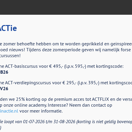
CTie
.
e zomer behoefte hebben om te worden geprikkeld en geïnspiree
ed nieuws! Tijdens deze zomerperiode geven wij namelijk forse k
ver goede psychometrische kwaliteiten; het is een betrouwbare en 
cursussen!
en afnametijd. De FIT-60 is gratis beschikbaar als een online vers
e ACT-basiscursus voor € 495,- (i.p.v. 595,-) met kortingscode:
opgenomen in verschillende ROM-systemen (o.a. Embloom, NetQ, Lig
B26
mulier.
e ACT-verdiepingscursus voor € 295,- (i.p.v. 395,-) met kortingsco
V26
 vinden. Na het invullen zal er automatisch een scoring worden la
eden we 25% korting op de premium acces tot ACTFLIX en de vers
mgroep te vergelijken die het meest overeenkomt met de betref
p onze online academy. Interesse? Neem dan contact op
rijving van afname, scoring, normering alsook de interpretatie v
nactie.nl
voor meer informatie.
ie loopt van 01-07-2026 t/m 31-08-2026 (korting is niet geldig boveno
rd)
)