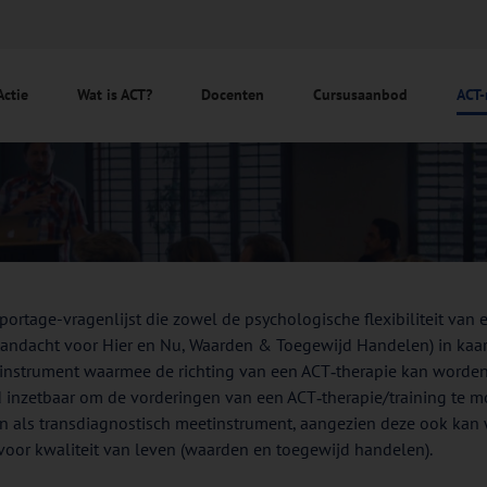
Actie
Wat is ACT?
Docenten
Cursusaanbod
ACT-
rapportage-vragenlijst die zowel de psychologische flexibiliteit va
, Aandacht voor Hier en Nu, Waarden & Toegewijd Handelen) in kaart
ls instrument waarmee de richting van een ACT‐therapie kan worde
 inzetbaar om de vorderingen van een ACT‐therapie/training te mo
jn als transdiagnostisch meetinstrument, aangezien deze ook kan
t voor kwaliteit van leven (waarden en toegewijd handelen).