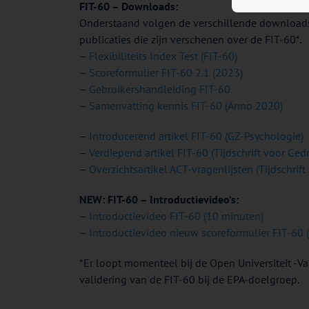
FIT-60 – Downloads:
Onderstaand volgen de verschillende downloads va
publicaties die zijn verschenen over de FIT-60*.
–
Flexibiliteits Index Test (FIT-60)
–
Scoreformulier FIT-60 2.1 (2023)
–
Gebruikershandleiding FIT-60
–
Samenvatting kennis FIT-60 (Anno 2020)
–
Introducerend artikel FIT-60 (GZ-Psychologie)
–
Verdiepend artikel FIT-60 (Tijdschrift voor Ged
–
Overzichtsartikel ACT-vragenlijsten (Tijdschrift 
NEW: FIT-60 – Introductievideo’s:
–
Introductievideo FIT-60 (10 minuten)
–
Introductievideo nieuw scoreformulier FIT-60 
*Er loopt momenteel bij de Open Universiteit -
validering van de FIT-60 bij de EPA-doelgroep.