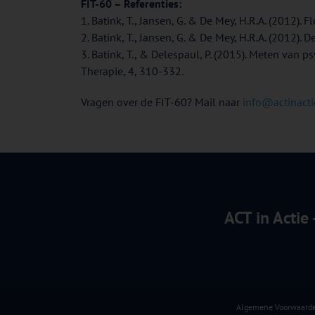
FIT-60 – Referenties:
1. Batink, T., Jansen, G. & De Mey, H.R.A. (2012). Fl
2. Batink, T., Jansen, G. & De Mey, H.R.A. (2012). 
3. Batink, T., & Delespaul, P. (2015). Meten van ps
Therapie, 4, 310-332.
Vragen over de FIT-60? Mail naar
info@actinacti
ACT in Actie
Algemene Voorwaard