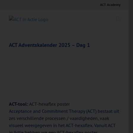
Ga
ACT Academy
naar
inhoud
ACT Adventskalender 2025 – Dag 1
ACT-tool:
ACT-hexaflex poster
Acceptance and Commitment Therapy (ACT) bestaat uit
zes verschillende processen / vaardigheden, vaak
visueel weergegeven in het ACT-hexaflex. Vanuit ACT
in Actie hebben we een ACT-hexaflex poster