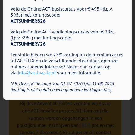
Volg de Online ACT-basiscursus voor € 495,- (i.p.v.
595,-) met kortingscode:
ACTSUMMERB26
DOWNLOAD
Volg de Online ACT-verdiepingscursus voor € 295,-
(i.p.v. 395,-) met kortingscode:
ACTSUMMERV26
Tenslotte bieden we 25% korting op de premium acces
tot ACTFLIX en de verschillende eLearnings op onze
online academy. Interesse? Neem dan contact op
via
info@actinactie.nl
voor meer informatie.
Verloting ACT-goodie: ACT-
N.B. Deze ACTie loopt van 01-07-2026 t/m 31-08-2026
hexaflex poster
(korting is niet geldig bovenop andere kortingsacties)
Bij deze Advent ACTiviteit verloten wij graag
drie ACT-hexaflex posters (A1-formaat) die
kunnen worden opgehangen in een
praktijkruimte. Inschrijven kan
HIER
(tot en met
zondag 7 december). Er zal per email contact