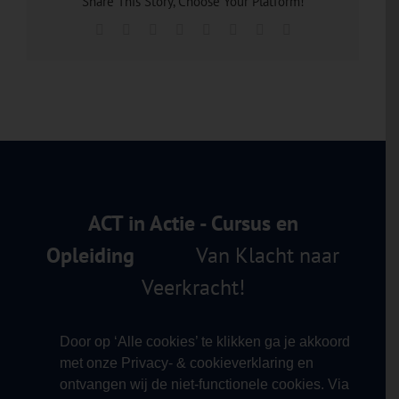
Share This Story, Choose Your Platform!
Facebook
X
Reddit
LinkedIn
Tumblr
Pinterest
Vk
E-
mail
ACT in Actie - Cursus en
Opleiding
Van Klacht naar
Veerkracht!
Door op ‘Alle cookies’ te klikken ga je akkoord
met onze Privacy- & cookieverklaring en
ontvangen wij de niet-functionele cookies. Via