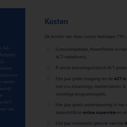
Kosten
De kosten van deze cursus bedragen 795,-
, GZ‐
Cursusdraaiboek, PowerPoints en Aa
happers,
ACT-metaforen).
GZ,
8 sessie transdiagnostisch ACT-prot
andere
asiscursus
Eén jaar gratis toegang tot de
ACT in
h verder
met o.a. eLearnings, masterclasses &
 wordt
volledige programmagids.
ar
de ACT-
Eén jaar gratis ondersteuning in het
eren van
maandelijkse
online supervisie
en el
Eén jaar onbeperkt gebruik van het
A