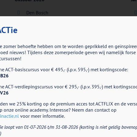
Den Bosch
Dr. Sascha Rasquin
CTie
16-10, 06-11, 04-12 & 15-01
(vrijdagen)
meld je nu aan
(wachtlijst)
me
e zomer behoefte hebben om te worden geprikkeld en geïnspiree
ed nieuws! Tijdens deze zomerperiode geven wij namelijk forse k
cursussen!
e ACT-basiscursus voor € 495,- (i.p.v. 595,-) met kortingscode:
B26
e ACT-verdiepingscursus voor € 295,- (i.p.v. 395,-) met kortingsco
V26
iepingscursus, maar staat er momenteel geen uitvoering bij die u
oorgeven (locatie, periode, dag). Zodra er nieuwe uitvoeringen 
eden we 25% korting op de premium acces tot ACTFLIX en de vers
p onze online academy. Interesse? Neem dan contact op
nactie.nl
voor meer informatie.
ie loopt van 01-07-2026 t/m 31-08-2026 (korting is niet geldig boveno
)