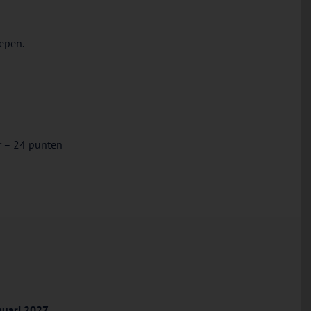
epen.
r – 24 punten
nuari 2027