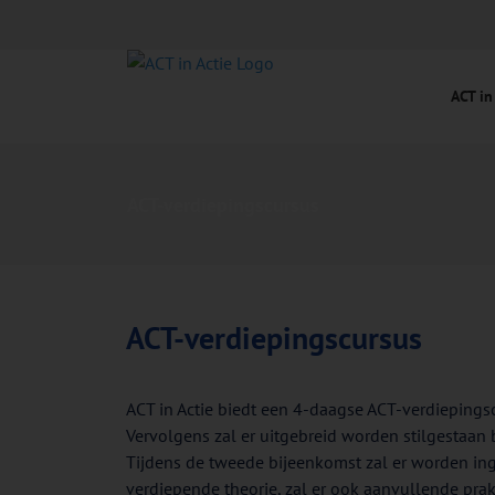
Ga
naar
inhoud
ACT in
ACT-verdiepingscursus
ACT-verdiepingscursus
ACT in Actie biedt een 4-daagse ACT-verdiepings
Vervolgens zal er uitgebreid worden stilgestaa
Tijdens de tweede bijeenkomst zal er worden 
verdiepende theorie, zal er ook aanvullende pr