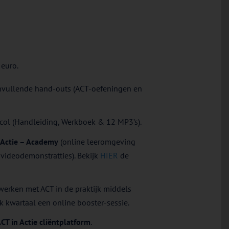
 euro.
nvullende hand-outs (ACT-oefeningen en
ocol (Handleiding, Werkboek & 12 MP3’s).
 Actie – Academy
(online leeromgeving
 videodemonstratties). Bekijk
HIER
de
 werken met ACT in de praktijk middels
k kwartaal een online booster-sessie.
CT in Actie cliëntplatform
.