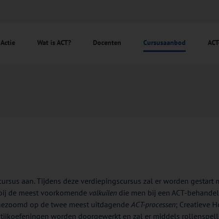
 Actie
Wat is ACT?
Docenten
Cursusaanbod
ACT
cursus aan. Tijdens deze verdiepingscursus zal er worden gestart
n bij de meest voorkomende
valkuilen
die men bij een ACT-behandel
ingezoomd op de twee meest uitdagende
ACT-processen
; Creatieve 
aktijkoefeningen worden doorgewerkt en zal er middels rollensp