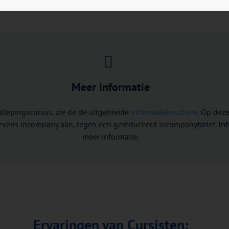
Meer informatie
diepingscursus, zie de de uitgebreide
informatiebrochure
. Op deze
 tevens incompany aan, tegen een gereduceerd incompanytarief. In
meer informatie.
Ervaringen van Cursisten: