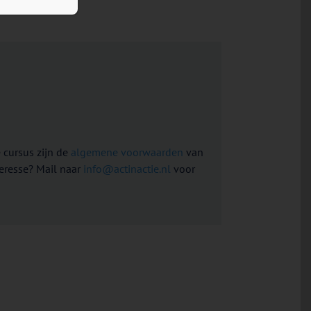
 cursus zijn de
algemene voorwaarden
van
teresse? Mail naar
info@actinactie.nl
voor