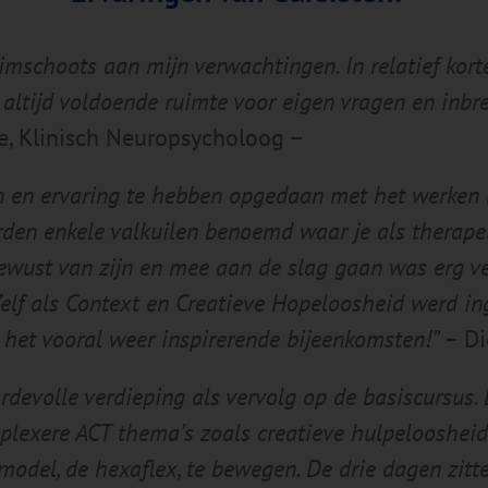
mschoots aan mijn verwachtingen. In relatief korte 
 altijd voldoende ruimte voor eigen vragen en inbre
e, Klinisch Neuropsycholoog –
n en ervaring te hebben opgedaan met het werken m
erden enkele valkuilen benoemd waar je als therap
bewust van zijn en mee aan de slag gaan was erg 
Zelf als Context en Creatieve Hopeloosheid werd i
 het vooral weer inspirerende bijeenkomsten!”
– Di
devolle verdieping als vervolg op de basiscursus. E
lexere ACT thema’s zoals creatieve hulpeloosheid e
model, de hexaflex, te bewegen. De drie dagen zitte