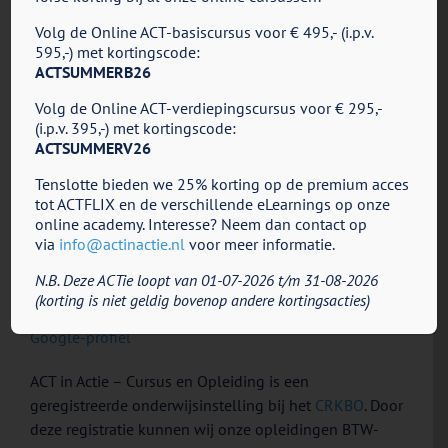
– Zwolle: Koewegje 2, 8021 AG Zwolle (klik
hier
voor
meer informatie).
Volg de Online ACT-basiscursus voor € 495,- (i.p.v.
595,-) met kortingscode:
* Let op, de locatie van de cursus kan afwijken van
ACTSUMMERB26
onderstaande standaardlocaties, in de startmail van de
betreffende cursus zal de actuele locatie worden vermeld.
Volg de Online ACT-verdiepingscursus voor € 295,-
(i.p.v. 395,-) met kortingscode:
Bedrijfsgegevens:
ACTSUMMERV26
ACT in Actie – Cursus en Opleiding
Tenslotte bieden we 25% korting op de premium acces
Vestigingsadres: Lage Kanaaldijk 115, 6212NA
tot ACTFLIX en de verschillende eLearnings op onze
Maastricht
online academy. Interesse? Neem dan contact op
KvK-nummer: 54589800 (Kamer van Koophandel
via
info@actinactie.nl
voor meer informatie.
Limburg)
N.B. Deze ACTie loopt van 01-07-2026 t/m 31-08-2026
BTW-ID (2021): NL001835232B48
(korting is niet geldig bovenop andere kortingsacties)
Rekeningnummer: NL36RABO0171200721
Google-profiel
ACT in Actie – Cursus en Opleiding is een
geregistreerde onderwijsinstelling bij het
CRKBO
. Door
deze registratie kunnen wij onze opleidingen BTW-