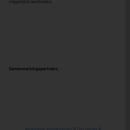
vrijgesteld aanbieden.
Samenwerkingspartners:
Algemene Voorwaarden
||
Disclaimer
||