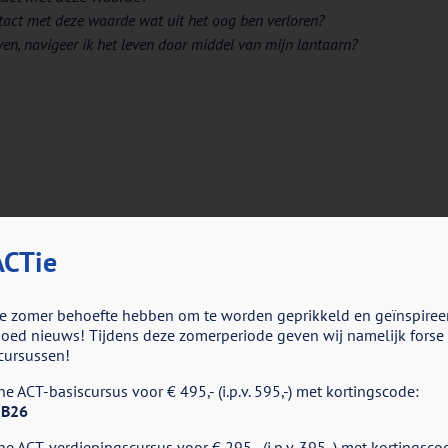
ntact met deze waarde wat uit het oog ben verloren?
ven, navigeer ik het leven door middel van mijn lantaarn?
CTie
e zomer behoefte hebben om te worden geprikkeld en geïnspiree
ed nieuws! Tijdens deze zomerperiode geven wij namelijk forse k
cursussen!
e ACT-basiscursus voor € 495,- (i.p.v. 595,-) met kortingscode:
B26
e ACT-verdiepingscursus voor € 295,- (i.p.v. 395,-) met kortingsco