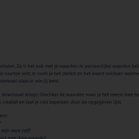
 vinden. Zo is het ook met je waarden. Je persoonlijke waarden be
e naartoe wilt. Je voelt je het sterkst en het meest voldaan wann
ntraal staat in wie jij bent.
er download-knop). Omcirkel de waarden waar je het meest mee he
 creatief en laat je niet beperken door de opgegeven lijst.
ern:
?
 mijn ware zelf?
tact met deze waarde?