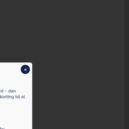
×
rd – dan
orting bij al
de: