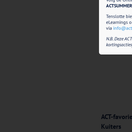
ACTSUMMER
Tenslotte bi
eLearnings o
via
info@acti
N.B. Deze ACT
kortingsacties
ACT-favori
Kuiters