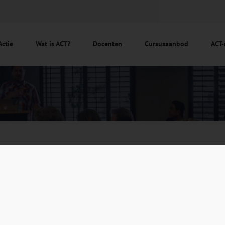
Actie
Wat is ACT?
Docenten
Cursusaanbod
ACT-