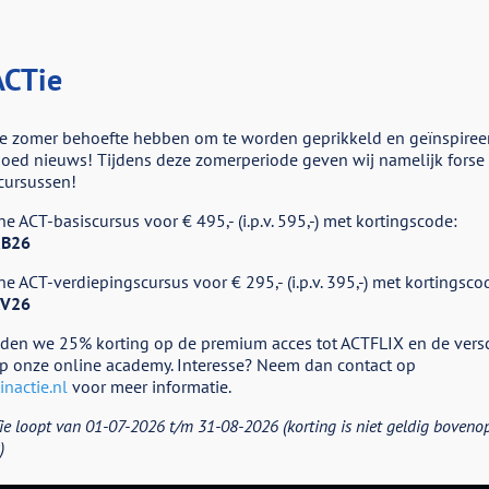
CTie
e zomer behoefte hebben om te worden geprikkeld en geïnspiree
ed nieuws! Tijdens deze zomerperiode geven wij namelijk forse k
cursussen!
e ACT-basiscursus voor € 495,- (i.p.v. 595,-) met kortingscode:
nFibromyalgie
B26
e ACT-verdiepingscursus voor € 295,- (i.p.v. 395,-) met kortingsco
V26
eden we 25% korting op de premium acces tot ACTFLIX en de vers
p onze online academy. Interesse? Neem dan contact op
nactie.nl
voor meer informatie.
ie loopt van 01-07-2026 t/m 31-08-2026 (korting is niet geldig boveno
)