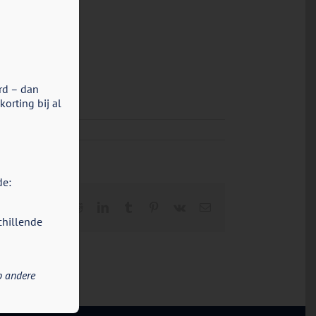
rd – dan
orting bij al
de:
Facebook
X
Reddit
LinkedIn
Tumblr
Pinterest
Vk
E-
mail
chillende
p andere