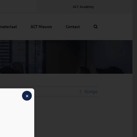
ACT Academy
materiaal
ACT Nieuws
Contact
Vorige
×