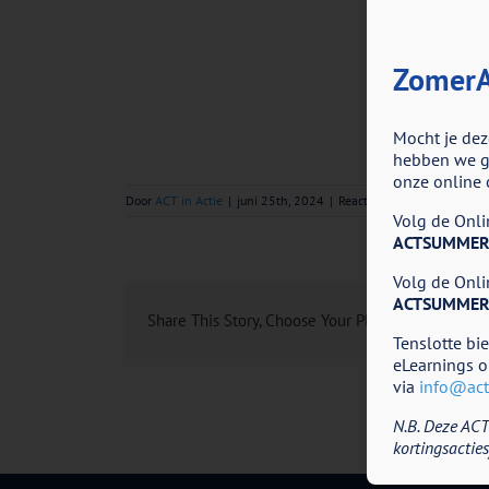
ZomerA
Mocht je dez
hebben we go
onze online 
voor
Door
ACT in Actie
|
juni 25th, 2024
|
Reacties uitgeschakeld
Volg de Onlin
ACTe
ACTSUMMER
Volg de Onlin
ACTSUMMER
Share This Story, Choose Your Platform!
Tenslotte bi
eLearnings o
via
info@acti
N.B. Deze ACT
kortingsacties