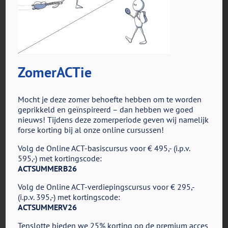
ZomerACTie
voor
Door
ACT in Actie
|
augustus 30th, 2023
|
Reacties uitgeschakeld
7_Flexibiliteit_
Mocht je deze zomer behoefte hebben om te worden
(2)
geprikkeld en geïnspireerd – dan hebben we goed
nieuws! Tijdens deze zomerperiode geven wij namelijk
forse korting bij al onze online cursussen!
Share This Story, Choose Your Platform!
Volg de Online ACT-basiscursus voor € 495,- (i.p.v.
Facebook
X
Reddit
LinkedIn
Tumblr
Pinterest
Vk
E-
595,-) met kortingscode:
mail
ACTSUMMERB26
Volg de Online ACT-verdiepingscursus voor € 295,-
(i.p.v. 395,-) met kortingscode:
ACTSUMMERV26
Tenslotte bieden we 25% korting op de premium acces