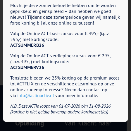
Mocht je deze zomer behoefte hebben om te worden
geprikkeld en geïnspireerd – dan hebben we goed
nieuws! Tijdens deze zomerperiode geven wij namelijk
Share This Story, Choose Your Platform!
forse korting bij al onze online cursussen!
Facebook
X
Reddit
LinkedIn
Tumblr
Pinterest
Vk
E-
Volg de Online ACT-basiscursus voor € 495,- (i.p.v.
mail
595,-) met kortingscode:
ACTSUMMERB26
Volg de Online ACT-verdiepingscursus voor € 295,-
(i.p.v. 395,-) met kortingscode:
ACTSUMMERV26
Tenslotte bieden we 25% korting op de premium acces
tot ACTFLIX en de verschillende eLearnings op onze
online academy. Interesse? Neem dan contact op
via
info@actinactie.nl
voor meer informatie.
N.B. Deze ACTie loopt van 01-07-2026 t/m 31-08-2026
ACT in Actie - Cursus en
(korting is niet geldig bovenop andere kortingsacties)
Opleiding
Van Klacht naar