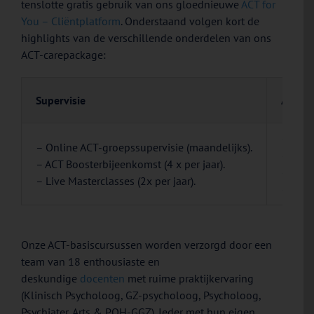
tenslotte gratis gebruik van ons gloednieuwe
ACT for
You – Cliëntplatform
. Onderstaand volgen kort de
highlights van de verschillende onderdelen van ons
ACT-carepackage:
Supervisie
ACT in
– 40+ 
– Online ACT-groepssupervisie (maandelijks).
– Demo
– ACT Boosterbijeenkomst (4 x per jaar).
– Bekn
– Live Masterclasses (2x per jaar).
– Klik
Onze ACT-basiscursussen worden verzorgd door een
team van 18 enthousiaste en
deskundige
docenten
met ruime praktijkervaring
(Klinisch Psycholoog, GZ-psycholoog, Psycholoog,
Psychiater, Arts & POH-GGZ). Ieder met hun eigen