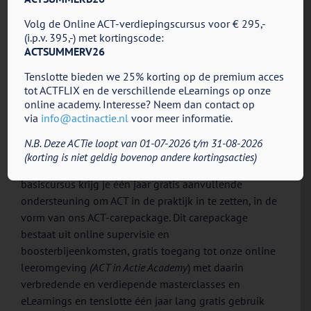
– Gebruik ACT for You – Cliëntplatform
– Gebruik A
Volg de Online ACT-verdiepingscursus voor € 295,-
(i.p.v. 395,-) met kortingscode:
Kosten: 1095,- euro
Kosten: 99
ACTSUMMERV26
Tenslotte bieden we 25% korting op de premium acces
tot ACTFLIX en de verschillende eLearnings op onze
Vanuit ACT in Actie bieden wij dus een echt
online academy. Interesse? Neem dan contact op
totaalpakket om aan de slag te gaan met ACT! Je volgt
via
info@actinactie.nl
voor meer informatie.
een kwalitatief hoogwaardige, praktijkgerichte ACT-
N.B. Deze ACTie loopt van 01-07-2026 t/m 31-08-2026
basiscursus, begeleid door een enthousiaste en
(korting is niet geldig bovenop andere kortingsacties)
deskundige docent. Na afronding van de ACT-
basiscursus krijg je één jaar gratis aanvullende
ondersteuning om ACT in de praktijk in te zetten, in de
vorm van ons ACT-carepackage. Dit carepackage
bestaat uit online supervisie en
boosterbijeenkomsten, gratis toegang tot onze online
leeromgeving
(ACT in Actie Academy
) met daarin
verbredende en verdiepende masterclasses en
eLearnings en tenslotte één jaar lang gratis gebruik