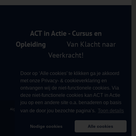
ACT in Actie - Cursus en
Opleiding
Van Klacht naar
Veerkracht!
Door op ‘Alle cookies’ te klikken ga je akkoord
met onze Privacy- & cookieverklaring en
ontvangen wij de niet-functionele cookies. Via
deze niet-functionele cookies kan ACT in Actie
jou op een andere site o.a. benaderen op basis
Algemene Voorwaarden
|
Privacy Verklaring
|
Klachtprocedure
|
Contact
|
van de door jou bezochte pagina’s.
Toon details
Copyright 2012 - 2026 ACT in Actie - Cursus & Opleiding
Nodige cookies
Alle cookies
E-
X
Facebook
LinkedIn
YouTube
mail