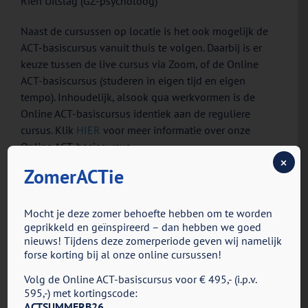
Rien Uitslag (GZ-psycholoog)
Naast de cursussen op locatie is het ook mogelijk de
ACT-basiscursus vanuit thuis te volgen. Daarbij is er
keuze tussen de live cursus via Zoom, of de Online
ACT-basiscursus (studeren in eigen tijd en eigen
tempo). Inhoudelijk, alsook qua werkvormen is de
Online ACT-basiscursus identiek aan de reguliere
cursus. Klik
HIER
voor meer informatie over onze
Online ACT-basiscursus.
×
ZomerACTie
ACT-basiscursus op locatie
ACT-basisc
Mocht je deze zomer behoefte hebben om te worden
geprikkeld en geïnspireerd – dan hebben we goed
5 bijeenkomsten op locatie
5 bijeenk
nieuws! Tijdens deze zomerperiode geven wij namelijk
forse korting bij al onze online cursussen!
Inclusief:
Inclusief:
– Online Supervisie & Boosterbijeenkomsten
– Online Su
Volg de Online ACT-basiscursus voor € 495,- (i.p.v.
– Toegang ACT in Actie Academy
– Toegang 
595,-) met kortingscode:
ACTSUMMERB26