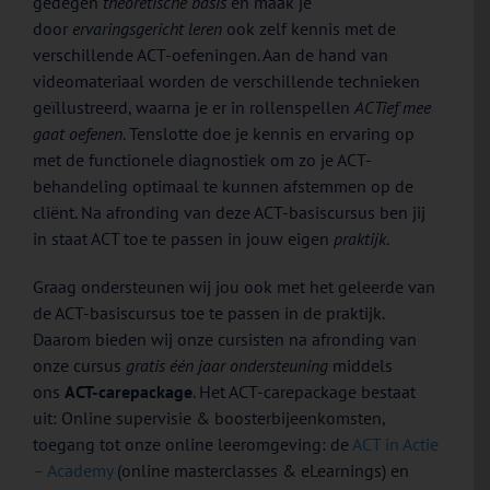
gedegen
theoretische basis
en maak je
door
ervaringsgericht leren
ook zelf kennis met de
verschillende ACT-oefeningen. Aan de hand van
videomateriaal worden de verschillende technieken
geïllustreerd, waarna je er in rollenspellen
ACTief mee
gaat oefenen
. Tenslotte doe je kennis en ervaring op
met de functionele diagnostiek om zo je ACT-
behandeling optimaal te kunnen afstemmen op de
cliënt. Na afronding van deze ACT-basiscursus ben jij
in staat ACT toe te passen in jouw eigen
praktijk
.
Graag ondersteunen wij jou ook met het geleerde van
de ACT-basiscursus toe te passen in de praktijk.
Daarom bieden wij onze cursisten na afronding van
onze cursus
gratis één jaar ondersteuning
middels
ons
ACT-carepackage
. Het ACT-carepackage bestaat
uit: Online supervisie & boosterbijeenkomsten,
toegang tot onze online leeromgeving: de
ACT in Actie
– Academy
(online masterclasses & eLearnings) en