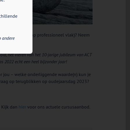
chillende
persoonlijk als op professioneel vlak)? Neem
p andere
oia, het vieren van het 10-jarige jubileum van ACT
as 2022 echt een heel bijzonder jaar!
or jou – welke onderliggende waarde(n) kun je
graag op terugblikken op oudejaarsdag 2023?
 Kijk dan
hier
voor ons actuele cursusaanbod.