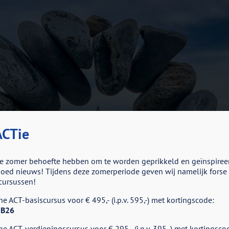
CTie
e zomer behoefte hebben om te worden geprikkeld en geïnspiree
ed nieuws! Tijdens deze zomerperiode geven wij namelijk forse k
cursussen!
e ACT-basiscursus voor € 495,- (i.p.v. 595,-) met kortingscode:
B26
e ACT-verdiepingscursus voor € 295,- (i.p.v. 395,-) met kortingsco