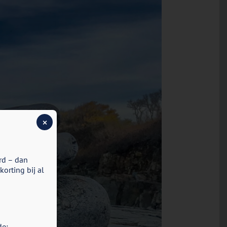
×
rd – dan
orting bij al
de: