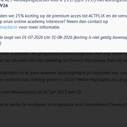
V26
eden we 25% korting op de premium acces tot ACTFLIX en de vers
p onze online academy. Interesse? Neem dan contact op
nactie.nl
voor meer informatie.
: wat waren voor jou de highlights van afgelopen jaar (zowel op 
ie loopt van 01-07-2026 t/m 31-08-2026 (korting is niet geldig boveno
 highlights voor jezelf op te schrijven.
)
chter Annabella, het geregistreerd partnerschap met mijn (nu) vrouw Gi
te het afronden van mijn opleiding tot Klinisch Psycholoog. Voor mij w
e highlight na te gaan waarom deze highlight zo bijzonder was vo
 wellicht ook richting geven in 2023? Welke highlights zou jij 
n een Waarde(n)vol en ACTief 2023 toe! :D
om je verder te verdiepen in Acceptance and Commitment Therapy?