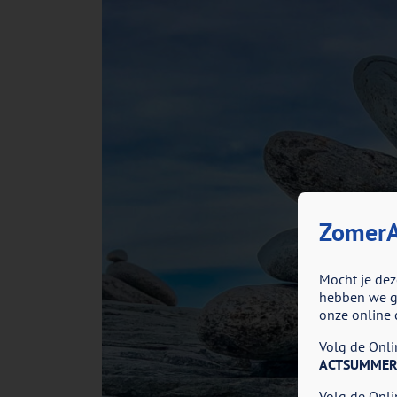
ZomerA
Mocht je dez
hebben we go
onze online 
Volg de Onlin
ACTSUMMER
Volg de Onlin