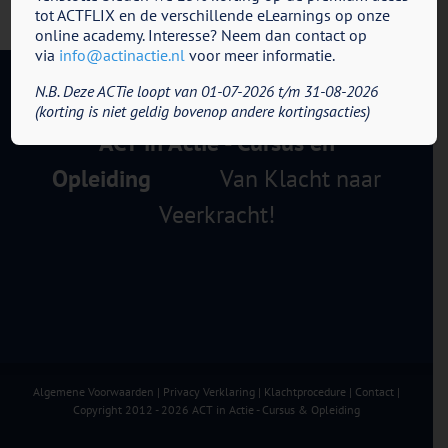
tot ACTFLIX en de verschillende eLearnings op onze
online academy. Interesse? Neem dan contact op
via
info@actinactie.nl
voor meer informatie.
N.B. Deze ACTie loopt van 01-07-2026 t/m 31-08-2026
(korting is niet geldig bovenop andere kortingsacties)
ACT in Actie - Cursus en
Opleiding
Van Klacht naar
Veerkracht!
Algemene Voorwaarden
|
Privacy Verklaring
|
Klachtprocedure
|
Contact
|
Copyright 2012 - 2026 ACT in Actie - Cursus & Opleiding