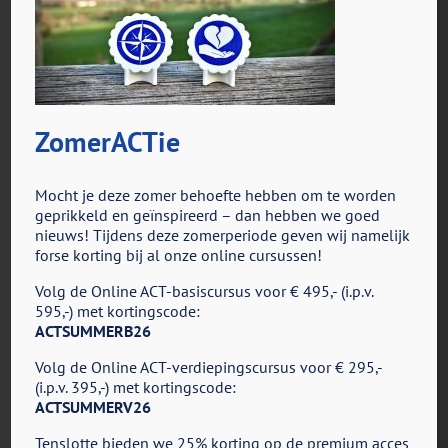
ZomerACTie
voor
Door
ACT in Actie
|
mei 1st, 2025
|
Reacties uitgeschakeld
Oplus_20054016
Mocht je deze zomer behoefte hebben om te worden
geprikkeld en geïnspireerd – dan hebben we goed
nieuws! Tijdens deze zomerperiode geven wij namelijk
forse korting bij al onze online cursussen!
Share This Story, Choose Your Platform!
Volg de Online ACT-basiscursus voor € 495,- (i.p.v.
Facebook
X
Reddit
LinkedIn
Tumblr
Pinterest
Vk
E-
595,-) met kortingscode:
mail
ACTSUMMERB26
Volg de Online ACT-verdiepingscursus voor € 295,-
(i.p.v. 395,-) met kortingscode:
ACTSUMMERV26
Tenslotte bieden we 25% korting op de premium acces