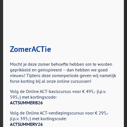
ZomerACTie
voor
Door
ACT in Actie
|
september 30th, 2021
|
Reacties uitgeschakeld
JanSmall
Mocht je deze zomer behoefte hebben om te worden
geprikkeld en geïnspireerd – dan hebben we goed
nieuws! Tijdens deze zomerperiode geven wij namelijk
forse korting bij al onze online cursussen!
Share This Story, Choose Your Platform!
Volg de Online ACT-basiscursus voor € 495,- (i.p.v.
Facebook
X
Reddit
LinkedIn
Tumblr
Pinterest
Vk
E-
595,-) met kortingscode:
mail
ACTSUMMERB26
Volg de Online ACT-verdiepingscursus voor € 295,-
(i.p.v. 395,-) met kortingscode:
ACTSUMMERV26