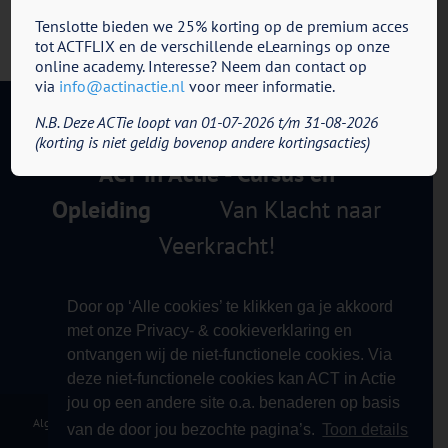
Tenslotte bieden we 25% korting op de premium acces
tot ACTFLIX en de verschillende eLearnings op onze
online academy. Interesse? Neem dan contact op
via
info@actinactie.nl
voor meer informatie.
N.B. Deze ACTie loopt van 01-07-2026 t/m 31-08-2026
(korting is niet geldig bovenop andere kortingsacties)
ACT in Actie - Cursus en
Opleiding
Van Klacht naar
Veerkracht!
Door op ‘Alle cookies’ te klikken ga je akkoord
met onze Privacy- & cookieverklaring en
ontvangen wij de niet-functionele cookies. Via
deze niet-functionele cookies kan ACT in Actie
jou op een andere site o.a. benaderen op basis
Algemene Voorwaarden
|
Privacy Verklaring
|
Klachtprocedure
|
Contact
|
van de door jou bezochte pagina’s.
Toon details
Copyright 2012 - 2026 ACT in Actie - Cursus & Opleiding