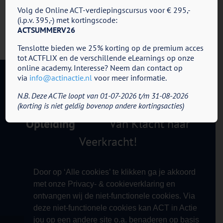
Volg de Online ACT-verdiepingscursus voor € 295,-
(i.p.v. 395,-) met kortingscode:
ACTSUMMERV26
Tenslotte bieden we 25% korting op de premium acces
tot ACTFLIX en de verschillende eLearnings op onze
online academy. Interesse? Neem dan contact op
via
info@actinactie.nl
voor meer informatie.
N.B. Deze ACTie loopt van 01-07-2026 t/m 31-08-2026
ACT in Actie - Cursus en
(korting is niet geldig bovenop andere kortingsacties)
Opleiding
Van Klacht naar
Veerkracht!
Door op ‘Alle cookies’ te klikken ga je akkoord
met onze Privacy- & cookieverklaring en
ontvangen wij de niet-functionele cookies. Via
deze niet-functionele cookies kan ACT in Actie
jou op een andere site o.a. benaderen op basis