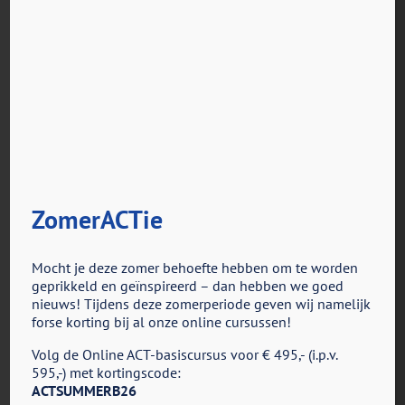
ZomerACTie
voor
Door
ACT in Actie
|
november 6th, 2023
|
Reacties uitgeschakeld
MandyKL
Mocht je deze zomer behoefte hebben om te worden
geprikkeld en geïnspireerd – dan hebben we goed
nieuws! Tijdens deze zomerperiode geven wij namelijk
Share This Story, Choose Your Platform!
forse korting bij al onze online cursussen!
Facebook
X
Reddit
LinkedIn
Tumblr
Pinterest
Vk
E-
Volg de Online ACT-basiscursus voor € 495,- (i.p.v.
mail
595,-) met kortingscode:
ACTSUMMERB26