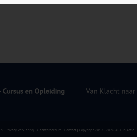
 - Cursus en Opleiding
Van Klacht naar 
en
|
Privacy Verklaring
|
Klachtprocedure
|
Contact
| Copyright 2012 - 2026 ACT in Actie -