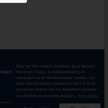
Door op ‘Alle cookies’ te klikken ga je akkoord
Veerkracht!
met onze Privacy- & cookieverklaring en
ontvangen wij de niet-functionele cookies. Via
deze niet-functionele cookies kan ACT in Actie
jou op een andere site o.a. benaderen op basis
van de door jou bezochte pagina’s.
Toon details
 Cursus & Opleiding