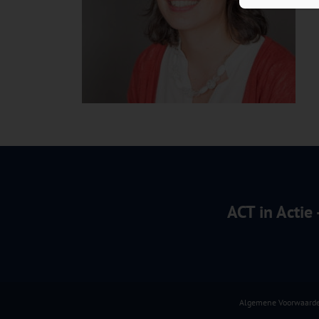
ACT in Actie
Algemene Voorwaard