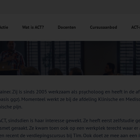
Actie
Wat is ACT?
Docenten
Cursusaanbod
ACT-
rainer. Zij is sinds 2005 werkzaam als psycholoog en heeft in de
, basis ggz). Momenteel werkt ze bij de afdeling Klinische en Med
ische pijn.
T, sindsdien is haar interesse gewekt. Ze heeft eerst zelfstudie g
esmet geraakt. Ze kwam toen ook op een werkplek terecht waar er a
n recent de verdiepingscursus bij Tim. Ook doet ze mee aan een in