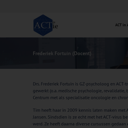
Ga
naar
inhoud
ACT in 
Frederiek Fortuin (Docent)
Drs. Frederiek Fortuin is GZ-psycholoog en ACT-t
gewerkt (o.a. medische psychologie, revalidatie
Centrum met als specialisatie oncologie en chron
Tim heeft haar in 2009 kennis laten maken met AC
Jansen. Sindsdien is ze echt met het ACT-virus b
werd. Ze heeft daarna diverse cursussen gedaan e