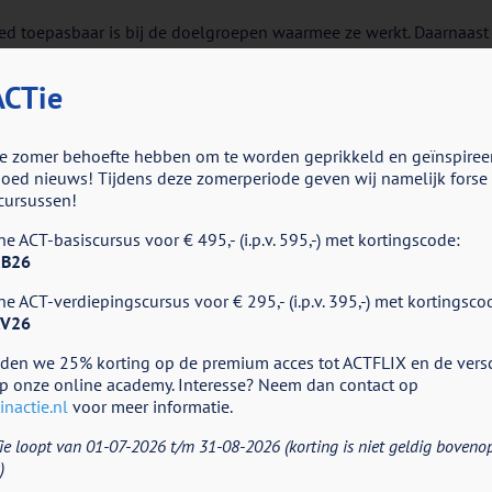
oed toepasbaar is bij de doelgroepen waarmee ze werkt. Daarnaast 
id uitdraagt en er meer luchtigheid en humor in de behandeling z
waardoor je op korte termijn vaak al mooie ontwikkelingen ziet p
CTie
 zijn, reizen, lekkere koffie drinken, sporten, yoga en tijd doorbre
e zomer behoefte hebben om te worden geprikkeld en geïnspiree
ed nieuws! Tijdens deze zomerperiode geven wij namelijk forse k
cursussen!
ndividueel)
e ACT-basiscursus voor € 495,- (i.p.v. 595,-) met kortingscode:
B26
e ACT-verdiepingscursus voor € 295,- (i.p.v. 395,-) met kortingsco
V26
eden we 25% korting op de premium acces tot ACTFLIX en de vers
p onze online academy. Interesse? Neem dan contact op
nactie.nl
voor meer informatie.
ie loopt van 01-07-2026 t/m 31-08-2026 (korting is niet geldig boveno
)