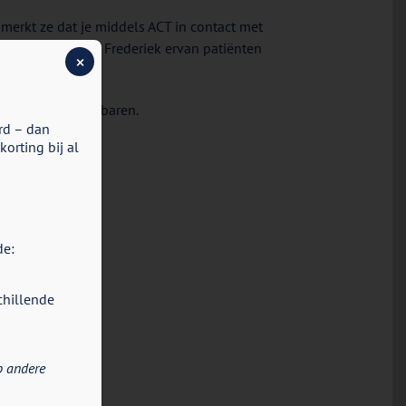
merkt ze dat je middels ACT in contact met
it. Tevens houdt Frederiek ervan patiënten
×
laatsvinden.
ngen met haar dierbaren.
rd – dan
orting bij al
de:
chillende
p andere