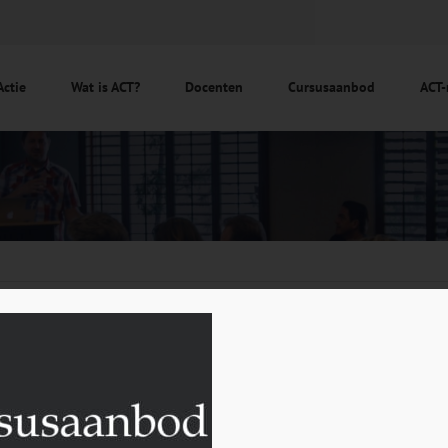
Actie
Wat is ACT?
Docenten
Cursusaanbod
ACT-