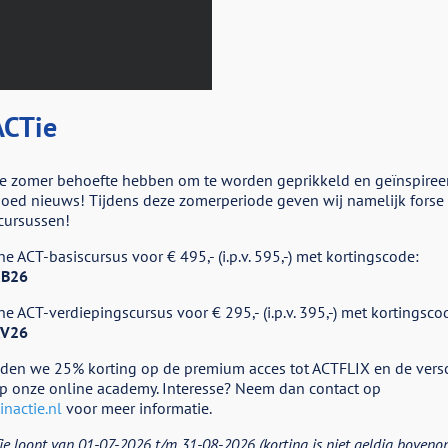
CTie
e zomer behoefte hebben om te worden geprikkeld en geïnspiree
ed nieuws! Tijdens deze zomerperiode geven wij namelijk forse k
cursussen!
r
e ACT-basiscursus voor € 495,- (i.p.v. 595,-) met kortingscode:
nbod
B26
e ACT-verdiepingscursus voor € 295,- (i.p.v. 395,-) met kortingsco
V26
eden we 25% korting op de premium acces tot ACTFLIX en de vers
p onze online academy. Interesse? Neem dan contact op
nactie.nl
voor meer informatie.
ie loopt van 01-07-2026 t/m 31-08-2026 (korting is niet geldig boveno