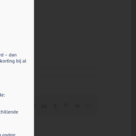
rd – dan
orting bij al
de:
Facebook
X
Reddit
LinkedIn
Tumblr
Pinterest
Vk
E-
mail
chillende
p andere