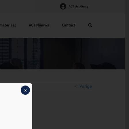
ACT Academy
materiaal
ACT Nieuws
Contact
Vorige
×