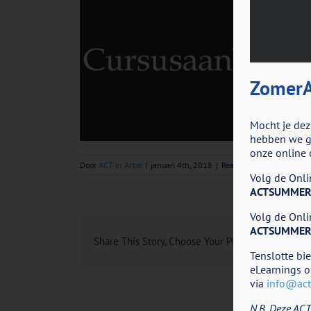
ZomerA
Mocht je dez
hebben we go
onze online 
voo
Door
ACT in Actie
|
januari 4th, 2018
|
Reacties uitgeschakeld
Volg de Onlin
Aa
ACTSUMMER
Volg de Onlin
ACTSUMMER
Share This Story, Choose Your Platform!
Tenslotte bi
eLearnings o
via
info@acti
N.B. Deze ACT