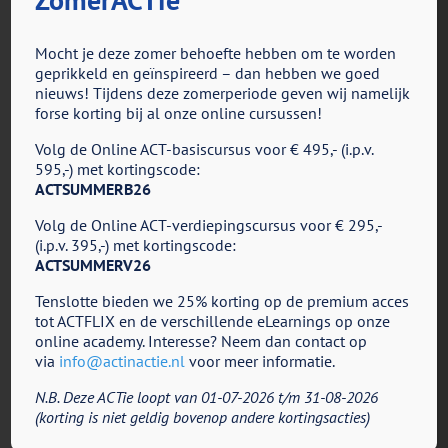
haar plezier en zij begeleidt daarnaast topsporters op
mentaal vlak. Het fascineert haar hoe je het beste uit
Mocht je deze zomer behoefte hebben om te worden
jezelf kan halen en kunt presteren op het hoogste
geprikkeld en geïnspireerd – dan hebben we goed
niveau zonder je waarden uit het oog te verliezen,
nieuws! Tijdens deze zomerperiode geven wij namelijk
zodat je kunt blijven genieten van het proces. Ook het
forse korting bij al onze online cursussen!
zoeken naar mildheid en flexibiliteit binnen een
Volg de Online ACT-basiscursus voor € 495,- (i.p.v.
wereld van controle en perfectionisme vindt zij
595,-) met kortingscode:
uitdagend. Dit is wat haar betreft een voorwaarde om
ACTSUMMERB26
te kunnen (blijven) presteren.
Volg de Online ACT-verdiepingscursus voor € 295,-
Rianne is getrouwd en heeft twee kinderen. Zij geniet
(i.p.v. 395,-) met kortingscode:
ACTSUMMERV26
ervan om er op uit te gaan met haar gezin. Daarnaast
sport ze zelf nog altijd graag, het liefste buiten. Zij
Tenslotte bieden we 25% korting op de premium acces
doet aan hardlopen, trailen en wielrennen.
tot ACTFLIX en de verschillende eLearnings op onze
online academy. Interesse? Neem dan contact op
Specialisaties:
via
info@actinactie.nl
voor meer informatie.
– ACT & Revalidatie
N.B. Deze ACTie loopt van 01-07-2026 t/m 31-08-2026
– ACT & Sport
(korting is niet geldig bovenop andere kortingsacties)