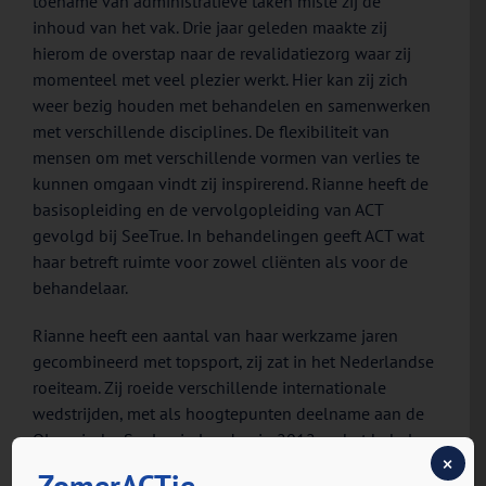
toename van administratieve taken miste zij de
inhoud van het vak. Drie jaar geleden maakte zij
hierom de overstap naar de revalidatiezorg waar zij
momenteel met veel plezier werkt. Hier kan zij zich
weer bezig houden met behandelen en samenwerken
met verschillende disciplines. De flexibiliteit van
mensen om met verschillende vormen van verlies te
kunnen omgaan vindt zij inspirerend. Rianne heeft de
basisopleiding en de vervolgopleiding van ACT
gevolgd bij SeeTrue. In behandelingen geeft ACT wat
haar betreft ruimte voor zowel cliënten als voor de
behandelaar.
Rianne heeft een aantal van haar werkzame jaren
gecombineerd met topsport, zij zat in het Nederlandse
roeiteam. Zij roeide verschillende internationale
wedstrijden, met als hoogtepunten deelname aan de
Olympische Spelen in Londen in 2012 en het behalen
×
van de wereldtitel in 2013. Rianne coacht nog voor
ZomerACTie