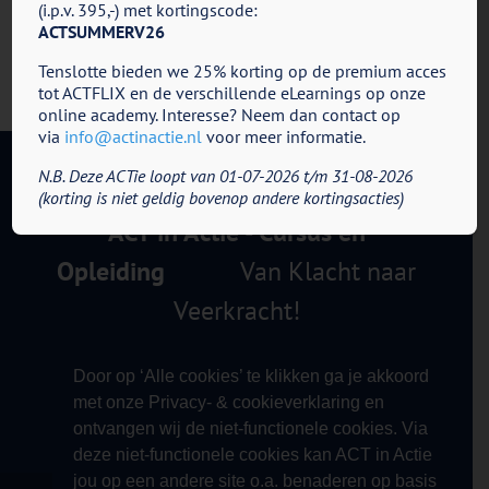
(i.p.v. 395,-) met kortingscode:
ACTSUMMERV26
Tenslotte bieden we 25% korting op de premium acces
tot ACTFLIX en de verschillende eLearnings op onze
online academy. Interesse? Neem dan contact op
via
info@actinactie.nl
voor meer informatie.
N.B. Deze ACTie loopt van 01-07-2026 t/m 31-08-2026
(korting is niet geldig bovenop andere kortingsacties)
ACT in Actie - Cursus en
Opleiding
Van Klacht naar
Veerkracht!
Door op ‘Alle cookies’ te klikken ga je akkoord
met onze Privacy- & cookieverklaring en
ontvangen wij de niet-functionele cookies. Via
deze niet-functionele cookies kan ACT in Actie
jou op een andere site o.a. benaderen op basis