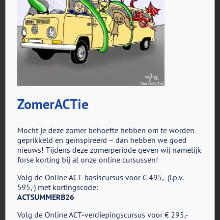
ZomerACTie
voor
Door
ACT in Actie
|
februari 27th, 2019
|
Reacties uitgeschakeld
Figuur9.6
Mocht je deze zomer behoefte hebben om te worden
geprikkeld en geïnspireerd – dan hebben we goed
nieuws! Tijdens deze zomerperiode geven wij namelijk
forse korting bij al onze online cursussen!
Share This Story, Choose Your Platform!
Volg de Online ACT-basiscursus voor € 495,- (i.p.v.
Facebook
X
Reddit
LinkedIn
Tumblr
Pinterest
Vk
E-
595,-) met kortingscode:
mail
ACTSUMMERB26
Volg de Online ACT-verdiepingscursus voor € 295,-