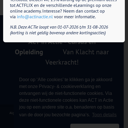
tot ACTFLIX en de verschillende eLearnings op onze
online academy. Interesse? Neem dan contact op
via
info@actinactie.nl
voor meer informatie.
N.B. Deze ACTie loopt van 01-07-2026 t/m 31-08-2026
(korting is niet geldig bovenop andere kortingsacties)
ACT in Actie - Cursus en
Opleiding
Van Klacht naar
Veerkracht!
Door op ‘Alle cookies’ te klikken ga je akkoord
met onze Privacy- & cookieverklaring en
ontvangen wij de niet-functionele cookies. Via
deze niet-functionele cookies kan ACT in Actie
jou op een andere site o.a. benaderen op basis
Algemene Voorwaarden
|
Privacy Verklaring
|
Klachtprocedure
|
Contact
|
van de door jou bezochte pagina’s.
Toon details
Copyright 2012 - 2026 ACT in Actie - Cursus & Opleiding