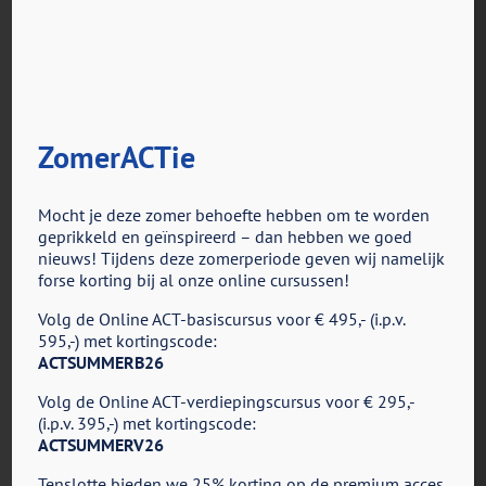
ZomerACTie
voor
Door
ACT in Actie
|
februari 24th, 2025
|
Reacties uitgeschakeld
ACT
Mocht je deze zomer behoefte hebben om te worden
&
geprikkeld en geïnspireerd – dan hebben we goed
Trauma
nieuws! Tijdens deze zomerperiode geven wij namelijk
forse korting bij al onze online cursussen!
Share This Story, Choose Your Platform!
Volg de Online ACT-basiscursus voor € 495,- (i.p.v.
Facebook
X
Reddit
LinkedIn
Tumblr
Pinterest
Vk
E-
595,-) met kortingscode:
mail
ACTSUMMERB26
Volg de Online ACT-verdiepingscursus voor € 295,-
(i.p.v. 395,-) met kortingscode:
ACTSUMMERV26
Tenslotte bieden we 25% korting op de premium acces