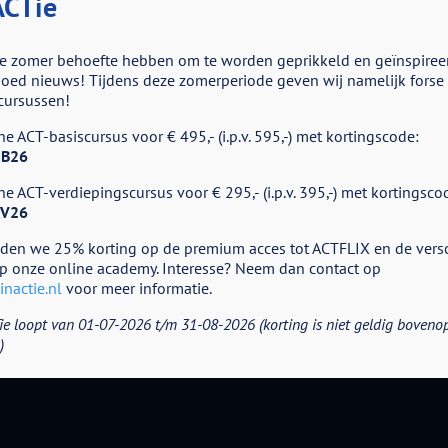
CTie
e zomer behoefte hebben om te worden geprikkeld en geïnspiree
ed nieuws! Tijdens deze zomerperiode geven wij namelijk forse k
cursussen!
voor
ld
e ACT-basiscursus voor € 495,- (i.p.v. 595,-) met kortingscode:
ACT
Advent
B26
–
Dag
e ACT-verdiepingscursus voor € 295,- (i.p.v. 395,-) met kortingsco
11
V26
eden we 25% korting op de premium acces tot ACTFLIX en de vers
p onze online academy. Interesse? Neem dan contact op
nactie.nl
voor meer informatie.
ie loopt van 01-07-2026 t/m 31-08-2026 (korting is niet geldig boveno
)