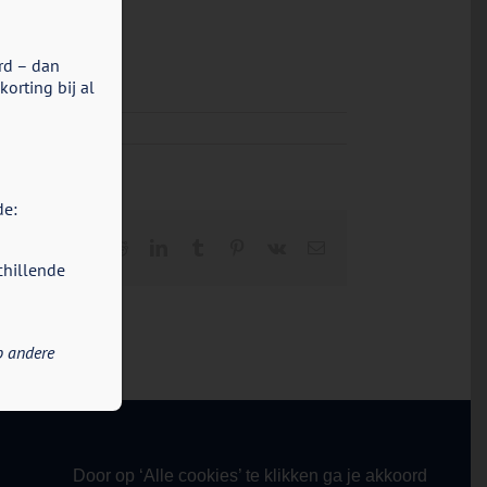
rd – dan
orting bij al
de:
Facebook
X
Reddit
LinkedIn
Tumblr
Pinterest
Vk
E-
mail
chillende
p andere
Door op ‘Alle cookies’ te klikken ga je akkoord