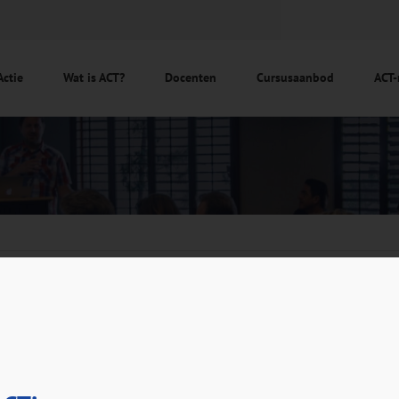
Actie
Wat is ACT?
Docenten
Cursusaanbod
ACT-