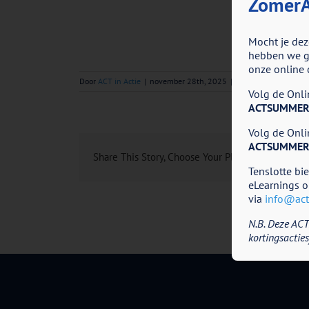
ZomerA
Mocht je dez
hebben we go
onze online 
Door
ACT in Actie
|
november 28th, 2025
|
Reacties uitgeschake
Volg de Onlin
ACTSUMMER
Volg de Onlin
ACTSUMMER
Share This Story, Choose Your Platform!
Tenslotte bi
eLearnings o
via
info@acti
N.B. Deze ACT
kortingsacties