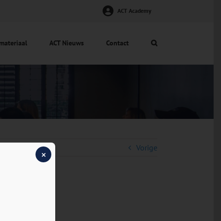
ACT Academy
materiaal
ACT Nieuws
Contact
Vorige
×