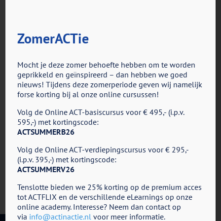
ZomerACTie
voor
Door
ACT in Actie
|
december 3rd, 2025
|
Reacties uitgeschakeld
ACT
Mocht je deze zomer behoefte hebben om te worden
Advent
geprikkeld en geïnspireerd – dan hebben we goed
–
nieuws! Tijdens deze zomerperiode geven wij namelijk
Dag
forse korting bij al onze online cursussen!
16
Share This Story, Choose Your Platform!
Volg de Online ACT-basiscursus voor € 495,- (i.p.v.
Facebook
X
Reddit
LinkedIn
Tumblr
Pinterest
Vk
E-
595,-) met kortingscode:
mail
ACTSUMMERB26
Volg de Online ACT-verdiepingscursus voor € 295,-
(i.p.v. 395,-) met kortingscode:
ACTSUMMERV26
Tenslotte bieden we 25% korting op de premium acces
tot ACTFLIX en de verschillende eLearnings op onze
online academy. Interesse? Neem dan contact op
via
info@actinactie.nl
voor meer informatie.