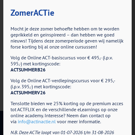
ZomerACTie
voor
Door
ACT in Actie
|
oktober 30th, 2022
|
Reacties uitgeschakeld
Dyon
Mocht je deze zomer behoefte hebben om te worden
geprikkeld en geïnspireerd – dan hebben we goed
nieuws! Tijdens deze zomerperiode geven wij namelijk
Share This Story, Choose Your Platform!
forse korting bij al onze online cursussen!
Facebook
X
Reddit
LinkedIn
Tumblr
Pinterest
Vk
E-
Volg de Online ACT-basiscursus voor € 495,- (i.p.v.
mail
595,-) met kortingscode:
ACTSUMMERB26
Volg de Online ACT-verdiepingscursus voor € 295,-
(i.p.v. 395,-) met kortingscode:
ACTSUMMERV26
Tenslotte bieden we 25% korting op de premium acces
tot ACTFLIX en de verschillende eLearnings op onze
online academy. Interesse? Neem dan contact op
via
info@actinactie.nl
voor meer informatie.
N.B. Deze ACTie loopt van 01-07-2026 t/m 31-08-2026