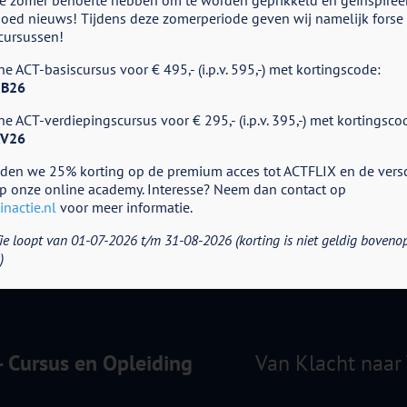
ed nieuws! Tijdens deze zomerperiode geven wij namelijk forse k
cursussen!
oor
iagnostiek
e ACT-basiscursus voor € 495,- (i.p.v. 595,-) met kortingscode:
B26
e ACT-verdiepingscursus voor € 295,- (i.p.v. 395,-) met kortingsco
V26
eden we 25% korting op de premium acces tot ACTFLIX en de vers
p onze online academy. Interesse? Neem dan contact op
nactie.nl
voor meer informatie.
ie loopt van 01-07-2026 t/m 31-08-2026 (korting is niet geldig boveno
)
 - Cursus en Opleiding
Van Klacht naar 