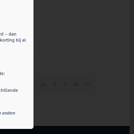
rd – dan
orting bij al
de:
Facebook
X
Reddit
LinkedIn
Tumblr
Pinterest
Vk
E-
mail
chillende
p andere