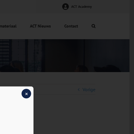
ACT Academy
materiaal
ACT Nieuws
Contact
Vorige
×