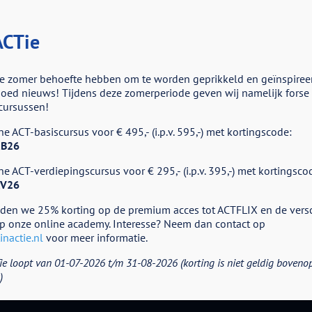
CTie
e zomer behoefte hebben om te worden geprikkeld en geïnspiree
ed nieuws! Tijdens deze zomerperiode geven wij namelijk forse k
cursussen!
voor
d
e ACT-basiscursus voor € 495,- (i.p.v. 595,-) met kortingscode:
RoyBoek
B26
e ACT-verdiepingscursus voor € 295,- (i.p.v. 395,-) met kortingsco
V26
eden we 25% korting op de premium acces tot ACTFLIX en de vers
p onze online academy. Interesse? Neem dan contact op
nactie.nl
voor meer informatie.
ie loopt van 01-07-2026 t/m 31-08-2026 (korting is niet geldig boveno
)