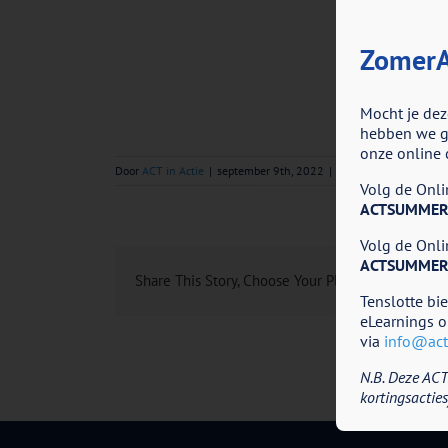
ZomerA
Mocht je dez
hebben we go
onze online 
Door
ACT in Actie
|
september 9th, 2022
|
Reacties uitgeschakel
Volg de Onlin
ACTSUMMER
Volg de Onlin
ACTSUMMER
Share This Story, Choose Your Platform!
Tenslotte bi
eLearnings o
via
info@acti
N.B. Deze ACT
kortingsacties