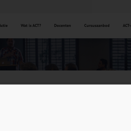
Actie
Wat is ACT?
Docenten
Cursusaanbod
ACT-