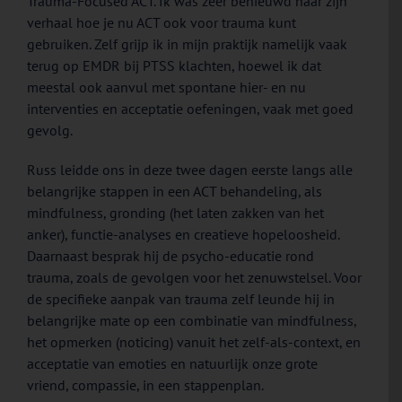
Trauma-Focused ACT. Ik was zeer benieuwd naar zijn
verhaal hoe je nu ACT ook voor trauma kunt
gebruiken. Zelf grijp ik in mijn praktijk namelijk vaak
terug op EMDR bij PTSS klachten, hoewel ik dat
meestal ook aanvul met spontane hier- en nu
interventies en acceptatie oefeningen, vaak met goed
gevolg.
Russ leidde ons in deze twee dagen eerste langs alle
belangrijke stappen in een ACT behandeling, als
mindfulness, gronding (het laten zakken van het
anker), functie-analyses en creatieve hopeloosheid.
Daarnaast besprak hij de psycho-educatie rond
trauma, zoals de gevolgen voor het zenuwstelsel. Voor
de specifieke aanpak van trauma zelf leunde hij in
belangrijke mate op een combinatie van mindfulness,
het opmerken (noticing) vanuit het zelf-als-context, en
acceptatie van emoties en natuurlijk onze grote
vriend, compassie, in een stappenplan.