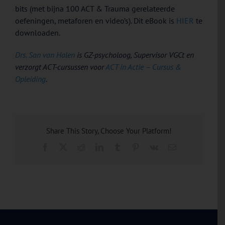
bits (met bijna 100 ACT & Trauma gerelateerde
oefeningen, metaforen en video’s). Dit eBook is
HIER
te
downloaden.
Drs. San van Halen
is GZ-psycholoog, Supervisor VGCt en
verzorgt ACT-cursussen voor
ACT in Actie – Cursus &
Opleiding
.
Share This Story, Choose Your Platform!
Facebook
X
Reddit
LinkedIn
Tumblr
Pinterest
Vk
E-
mail