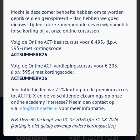
Header
Mocht je deze zomer behoefte hebben om te worden
geprikkeld en geïnspireerd – dan hebben we goed
nieuws! Tijdens deze zomerperiode geven wij namelijk
Share This Story, Choose Your Platform!
forse korting bij al onze online cursussen!
Facebook
X
Reddit
LinkedIn
Tumblr
Pinterest
Vk
E-
Volg de Online ACT-basiscursus voor € 495,- (i.p.v.
mail
595,-) met kortingscode:
ACTSUMMERB26
Volg de Online ACT-verdiepingscursus voor € 295,-
(i.p.v. 395,-) met kortingscode:
ACTSUMMERV26
Tenslotte bieden we 25% korting op de premium acces
tot ACTFLIX en de verschillende eLearnings op onze
online academy. Interesse? Neem dan contact op
via
info@actinactie.nl
voor meer informatie.
N.B. Deze ACTie loopt van 01-07-2026 t/m 31-08-2026
ACT in Actie - Cursus en
(korting is niet geldig bovenop andere kortingsacties)
Opleiding
Van Klacht naar