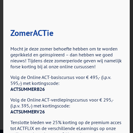
ZomerACTie
voor
Door
ACT in Actie
|
februari 13th, 2023
|
Reacties uitgeschakeld
ACBSBeNe
Mocht je deze zomer behoefte hebben om te worden
geprikkeld en geïnspireerd – dan hebben we goed
nieuws! Tijdens deze zomerperiode geven wij namelijk
Share This Story, Choose Your Platform!
forse korting bij al onze online cursussen!
Facebook
X
Reddit
LinkedIn
Tumblr
Pinterest
Vk
E-
Volg de Online ACT-basiscursus voor € 495,- (i.p.v.
mail
595,-) met kortingscode:
ACTSUMMERB26
Volg de Online ACT-verdiepingscursus voor € 295,-
(i.p.v. 395,-) met kortingscode:
ACTSUMMERV26
Tenslotte bieden we 25% korting op de premium acces
tot ACTFLIX en de verschillende eLearnings op onze