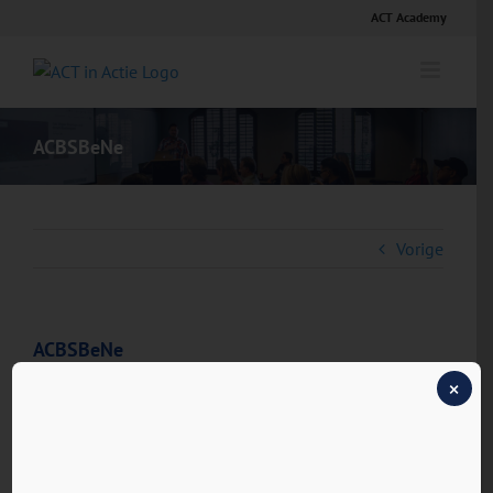
Ga
ACT Academy
naar
inhoud
ACBSBeNe
Vorige
ACBSBeNe
×