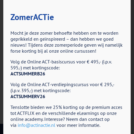
ZomerACTie
voor
Door
ACT in Actie
|
maart 17th, 2025
|
Reacties uitgeschakeld
2
Mocht je deze zomer behoefte hebben om te worden
geprikkeld en geïnspireerd – dan hebben we goed
nieuws! Tijdens deze zomerperiode geven wij namelijk
forse korting bij al onze online cursussen!
Share This Story, Choose Your Platform!
Volg de Online ACT-basiscursus voor € 495,- (i.p.v.
Facebook
X
Reddit
LinkedIn
Tumblr
Pinterest
Vk
E-
595,-) met kortingscode:
mail
ACTSUMMERB26
Volg de Online ACT-verdiepingscursus voor € 295,-
(i.p.v. 395,-) met kortingscode:
ACTSUMMERV26
Tenslotte bieden we 25% korting op de premium acces
tot ACTFLIX en de verschillende eLearnings op onze
online academy. Interesse? Neem dan contact op
via
info@actinactie.nl
voor meer informatie.