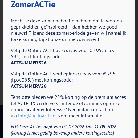
ZomerACTie
voor
Door
ACT in Actie
|
oktober 7th, 2019
|
Reacties uitgeschakeld
Book
Mocht je deze zomer behoefte hebben om te worden
geprikkeld en geïnspireerd – dan hebben we goed
nieuws! Tijdens deze zomerperiode geven wij namelijk
Share This Story, Choose Your Platform!
forse korting bij al onze online cursussen!
Facebook
X
Reddit
LinkedIn
Tumblr
Pinterest
Vk
E-
Volg de Online ACT-basiscursus voor € 495,- (i.p.v.
mail
595,-) met kortingscode:
ACTSUMMERB26
Volg de Online ACT-verdiepingscursus voor € 295,-
(i.p.v. 395,-) met kortingscode:
ACTSUMMERV26
Tenslotte bieden we 25% korting op de premium acces
tot ACTFLIX en de verschillende eLearnings op onze
online academy. Interesse? Neem dan contact op
via
info@actinactie.nl
voor meer informatie.
N.B. Deze ACTie loopt van 01-07-2026 t/m 31-08-2026
ACT in Actie - Cursus en
(korting is niet geldig bovenop andere kortingsacties)