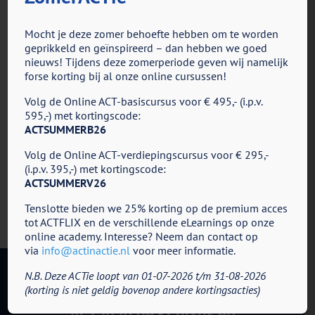
voor
Door
ACT in Actie
|
juni 24th, 2025
|
Reacties uitgeschakeld
ACT-
Mocht je deze zomer behoefte hebben om te worden
congres
geprikkeld en geïnspireerd – dan hebben we goed
2025
nieuws! Tijdens deze zomerperiode geven wij namelijk
Terugblik
forse korting bij al onze online cursussen!
Share This Story, Choose Your Platform!
Volg de Online ACT-basiscursus voor € 495,- (i.p.v.
595,-) met kortingscode:
Facebook
X
Reddit
LinkedIn
Tumblr
Pinterest
Vk
E-
mail
ACTSUMMERB26
Volg de Online ACT-verdiepingscursus voor € 295,-
(i.p.v. 395,-) met kortingscode:
ACTSUMMERV26
Tenslotte bieden we 25% korting op de premium acces
tot ACTFLIX en de verschillende eLearnings op onze
online academy. Interesse? Neem dan contact op
via
info@actinactie.nl
voor meer informatie.
N.B. Deze ACTie loopt van 01-07-2026 t/m 31-08-2026
(korting is niet geldig bovenop andere kortingsacties)
ACT in Actie - Cursus en