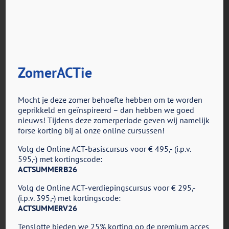
ZomerACTie
voor
Door
ACT in Actie
|
juli 29th, 2022
|
Reacties uitgeschakeld
VindTherapeutKL
Mocht je deze zomer behoefte hebben om te worden
geprikkeld en geïnspireerd – dan hebben we goed
nieuws! Tijdens deze zomerperiode geven wij namelijk
Share This Story, Choose Your Platform!
forse korting bij al onze online cursussen!
Facebook
X
Reddit
LinkedIn
Tumblr
Pinterest
Vk
E-
Volg de Online ACT-basiscursus voor € 495,- (i.p.v.
mail
595,-) met kortingscode:
ACTSUMMERB26
Volg de Online ACT-verdiepingscursus voor € 295,-
(i.p.v. 395,-) met kortingscode:
ACTSUMMERV26
Tenslotte bieden we 25% korting op de premium acces