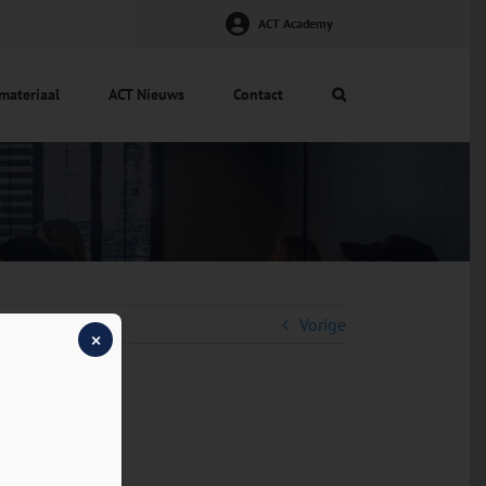
ACT Academy
materiaal
ACT Nieuws
Contact
Vorige
×