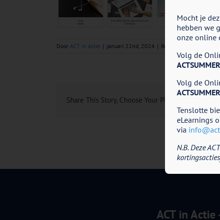
Mocht je dez
hebben we go
onze online 
v
Door
ACT in Actie
|
januari 22nd, 2024
|
Reacties uitgeschakeld
Volg de Onlin
C
w
ACTSUMMER
G
Volg de Onlin
ACTSUMMER
Share This Story, Choose Your Platform!
Tenslotte bi
eLearnings o
via
info@acti
N.B. Deze ACT
kortingsacties
ACT in Actie