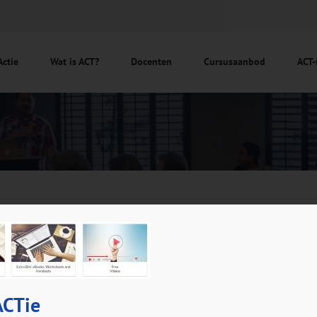
Actie
Wat is ACT?
Docenten
Cursusaanbod
ACT-
CTie