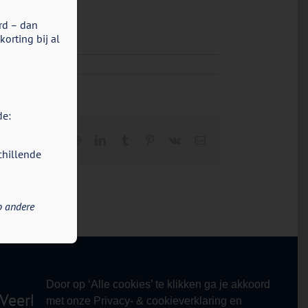
rd – dan
orting bij al
de:
Facebook
X
Reddit
LinkedIn
Tumblr
Pinterest
Vk
E-
mail
chillende
p andere
Door op ‘Alle cookies’ te klikken ga je akkoord
Veerkracht!
met onze Privacy- & cookieverklaring en