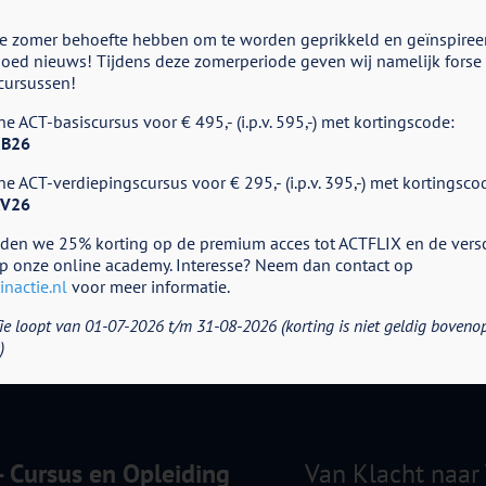
e zomer behoefte hebben om te worden geprikkeld en geïnspiree
ed nieuws! Tijdens deze zomerperiode geven wij namelijk forse k
cursussen!
oor
e ACT-basiscursus voor € 495,- (i.p.v. 595,-) met kortingscode:
reated
ith
B26
IMP
e ACT-verdiepingscursus voor € 295,- (i.p.v. 395,-) met kortingsco
V26
eden we 25% korting op de premium acces tot ACTFLIX en de vers
p onze online academy. Interesse? Neem dan contact op
nactie.nl
voor meer informatie.
ie loopt van 01-07-2026 t/m 31-08-2026 (korting is niet geldig boveno
)
 - Cursus en Opleiding
Van Klacht naar 