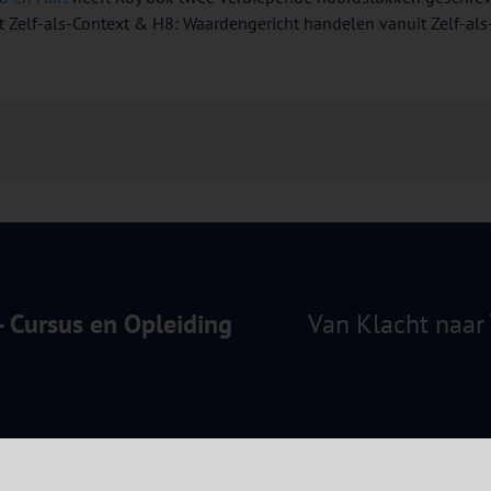
t Zelf-als-Context & H8: Waardengericht handelen vanuit Zelf-als-
 - Cursus en Opleiding
Van Klacht naar 
en
|
Privacy Verklaring
|
Klachtprocedure
|
Contact
| Copyright 2012 - 2026 ACT in Actie -