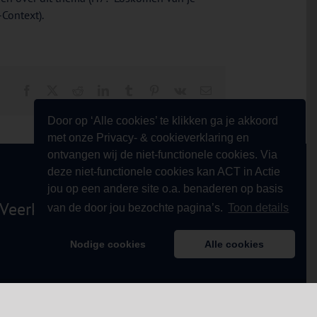
Context).
Facebook
X
Reddit
LinkedIn
Tumblr
Pinterest
Vk
E-
mail
Door op ‘Alle cookies’ te klikken ga je akkoord
met onze Privacy- & cookieverklaring en
ontvangen wij de niet-functionele cookies. Via
deze niet-functionele cookies kan ACT in Actie
jou op een andere site o.a. benaderen op basis
Veerkracht!
van de door jou bezochte pagina’s.
Toon details
Nodige cookies
Alle cookies
 Cursus & Opleiding