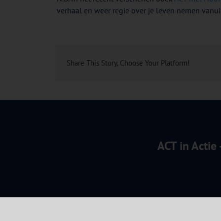
verhaal en weer regie over je leven nemen vanui
Share This Story, Choose Your Platform!
ACT in Actie
Algemene Voorwaard