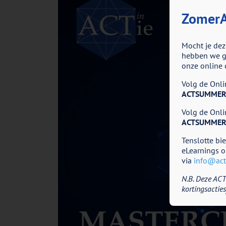
ZomerA
Mocht je dez
hebben we go
onze online 
Volg de Onlin
ACTSUMMER
Volg de Onlin
ACTSUMMER
Tenslotte bi
eLearnings o
via
info@acti
N.B. Deze ACT
kortingsacties