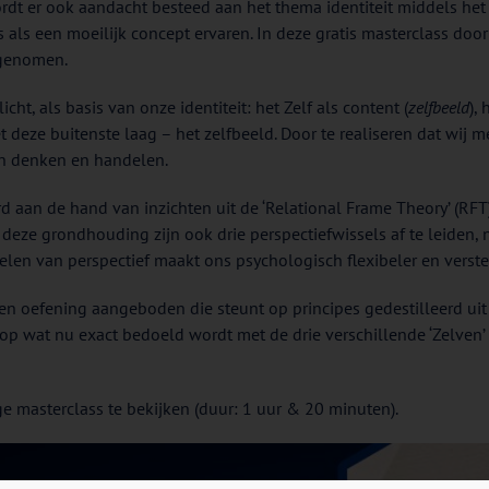
t er ook aandacht besteed aan het thema identiteit middels het 
 als een moeilijk concept ervaren. In deze gratis masterclass door
 genomen.
icht, als basis van onze identiteit: het Zelf als content (
zelfbeeld
), 
deze buitenste laag – het zelfbeeld. Door te realiseren dat wij me
en denken en handelen.
 aan de hand van inzichten uit de ‘Relational Frame Theory’ (RFT).
t deze grondhouding zijn ook drie perspectiefwissels af te leiden, 
elen van perspectief maakt ons psychologisch flexibeler en verste
 een oefening aangeboden die steunt op principes gedestilleerd u
op wat nu exact bedoeld wordt met de drie verschillende ‘Zelven’ 
e masterclass te bekijken (duur: 1 uur & 20 minuten).