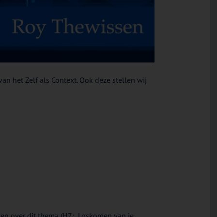
an het Zelf als Context. Ook deze stellen wij
en over dit thema (H7: Loskomen van je