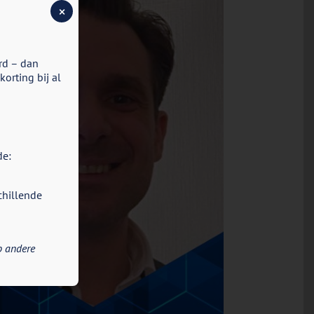
×
rd – dan
orting bij al
de:
chillende
p andere