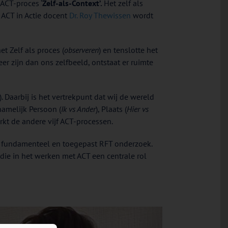
ACT-proces ‘
Zelf-als-Context’.
Het zelf als
 ACT in Actie docent
Dr. Roy Thewissen
wordt
het Zelf als proces (
observeren
) en tenslotte het
er zijn dan ons zelfbeeld, ontstaat er ruimte
 Daarbij is het vertrekpunt dat wij de wereld
namelijk Persoon (
Ik vs Ander
), Plaats (
Hier vs
rkt de andere vijf ACT-processen.
it fundamenteel en toegepast RFT onderzoek.
die in het werken met ACT een centrale rol