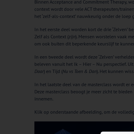
Binnen Acceptance and Commitment Therapy, word
context wordt door vele ACT therapeuten/trainers
het ‘zelf-als-context’ nauwkeurig onder de loep
In het eerste deel worden kort de drie ‘Zelven’ bel
Zelf als Context (
zijn
). Mensen worstelen vaak met 
om ook buiten dit beperkende keurslijf te kunn
In een tweede deel wordt deze ‘Zelven’ verhelderd
beleven vanuit het Ik – Hier – Nu perspectief. Ui
Daar
) en Tijd (
Nu vs Toen & Dan
). Het kunnen wiss
In het laatste deel van de masterclass wordt er
Deze masterclass beoogt je meer zicht te bieden 
innemen.
Klik op onderstaande afbeelding, om de volledig