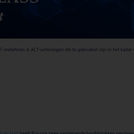
T-metaforen & ACT-oefeningen die te gebruiken zijn in het kader v
d en Hart
heeft Roy ook twee verdiepende hoofdstukken geschrev