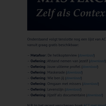
Onderstaand volgt tenslotte nog een lijst van AC
vanuit graag gratis beschikbaar:
–
Metafoor
: De helikopterview (
download
)
–
Oefening:
Afstand nemen van jezelf (
download
)
–
Oefening
: Jouw ultieme profiel (
download
)
–
Oefening
: Maskerade (
download
)
–
Oefening
: Wie ben jij (
download
)
–
Oefening
: Omgaan met missers (
download
)
–
Oefening
: Levenslijn (
download
)
–
Oefening
: Jijzelf als documentaire (
download
)
N.B. In het recent verschenen boek
ACT met Hoof