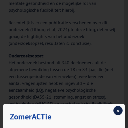
mentale gezondheid en de mogelijke rol van
psychologische flexibiliteit hierbij.
Recentelijk is er een publicatie verschenen over dit
onderzoek (Tilburg et al, 2024). In deze blog, delen wij
graag de highlights van het onderzoek
(onderzoeksopzet, resultaten & conclusie).
Onderzoeksopzet:
Het onderzoek bestond uit 340 deelnemers uit de
algemene bevolking tussen de 18 en 83 jaar, die (met
een tussenperiode van vier weken) twee keer een
aantal vragenlijsten hebben ingevuld – die
eenzaamheid (LQ), negatieve psychologische
gezondheid (DASS-21, stemming, angst en stress),
welbevinden (MHC-SF) en psychologische flexibiliteit
×
(
FIT-60
) in kaart bracht.
ZomerACTie
Resultaten: