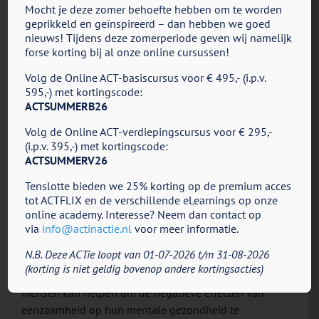
– Eenzaamheid bleek een voorspellend effect op een
Mocht je deze zomer behoefte hebben om te worden
toename van depressie, angst en stress.
geprikkeld en geïnspireerd – dan hebben we goed
nieuws! Tijdens deze zomerperiode geven wij namelijk
– Eenzaamheid bleek een negatief effect te hebben
forse korting bij al onze online cursussen!
op het emotionele, psychologische en sociale welzijn
van de deelnemers.
Volg de Online ACT-basiscursus voor € 495,- (i.p.v.
– Psychologische flexibiliteit speelt een belangrijke
595,-) met kortingscode:
ACTSUMMERB26
rol in hoe mensen met eenzaamheid omgingen. In het
bijzonder had het vermogen om
aanwezig te zijn in het
Volg de Online ACT-verdiepingscursus voor € 295,-
moment
en
gecommitteerde actie
te ondernemen een
(i.p.v. 395,-) met kortingscode:
reducerend effect op de relatie tussen eenzaamheid
ACTSUMMERV26
en depressie (mensen werden minder snel depressief
Tenslotte bieden we 25% korting op de premium acces
werden door hun eenzaamheid).
tot ACTFLIX en de verschillende eLearnings op onze
online academy. Interesse? Neem dan contact op
Conclusie:
via
info@actinactie.nl
voor meer informatie.
Dit onderzoek laat zien dat psychologische flexibiliteit
N.B. Deze ACTie loopt van 01-07-2026 t/m 31-08-2026
(en dan met name het vermogen om
aanwezig te zijn in
(korting is niet geldig bovenop andere kortingsacties)
het moment
en
gecommitteerde actie
te ondernemen)
mensen kan helpen om de negatieve effecten van
eenzaamheid op hun mentale gezondheid te