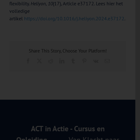
flexibility.
Heliyon
,
10
(17), Article e37172. Lees hier het
volledige
artikel
https://doi.org/10.1016/j.heliyon.2024.e37172
.
Share This Story, Choose Your Platform!
Facebook
X
Reddit
LinkedIn
Tumblr
Pinterest
Vk
E-
mail
ACT in Actie - Cursus en
Opleiding
Van Klacht naar