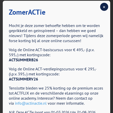
er uit kan zien. Centraal in deze manier van werken
×
met ACT is ‘het verhaal’ van de cliënt. Het ontwikkelen
ZomerACTie
van chronische (pijn)klachten heeft een grote
negatieve impact om iemands leven en het verloop
Mocht je deze zomer behoefte hebben om te worden
daarvan. We kijken niet alleen naar de directe impact
geprikkeld en geïnspireerd – dan hebben we goed
van pijn en de gevolgen van hoe iemand ermee
nieuws! Tijdens deze zomerperiode geven wij namelijk
omgaat (het verhaal van pijn), doch ook naar de
forse korting bij al onze online cursussen!
impact van pijn op diens identiteit of zelf-
Volg de Online ACT-basiscursus voor € 495,- (i.p.v.
verhaal/beeld (de mens in het verhaal van pijn).
595,-) met kortingscode:
Hierbij is de levensgeschiedenis (historische context)
ACTSUMMERB26
van de cliënt van groot belang in het zicht krijgen op
de manier waarop pijn iemands leven impacteerd en
Volg de Online ACT-verdiepingscursus voor € 295,-
(i.p.v. 395,-) met kortingscode:
hoe de cliënt ermee omgaat in de huidige context.
ACTSUMMERV26
Tenslotte bieden we 25% korting op de premium acces
tot ACTFLIX en de verschillende eLearnings op onze
online academy. Interesse? Neem dan contact op
via
info@actinactie.nl
voor meer informatie.
N.B. Deze ACTie loopt van 01-07-2026 t/m 31-08-2026