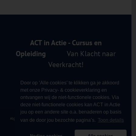
ACT in Actie - Cursus en
Opleiding
Van Klacht naar
Veerkracht!
Door op ‘Alle cookies’ te klikken ga je akkoord
met onze Privacy- & cookieverklaring en
ontvangen wij de niet-functionele cookies. Via
deze niet-functionele cookies kan ACT in Actie
jou op een andere site o.a. benaderen op basis
Algemene Voorwaarden
|
Privacy Verklaring
|
Klachtprocedure
|
Contact
|
van de door jou bezochte pagina’s.
Toon details
Copyright 2012 - 2026 ACT in Actie - Cursus & Opleiding
Nodige cookies
Alle cookies