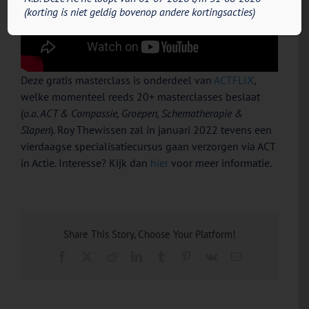
(korting is niet geldig bovenop andere kortingsacties)
Deze gratis masterclass is onderdeel van
ACTFLIX
,
welke momenteel reeds 20+ masterclasses beslaat
(
o.a. ACT & Compassie, Groepen, Schematherapie &
Slapen
). Roy Thewissen zal in januari 2022 tevens een
vierdaagse specialisatiecursus gaan verzorgen via ACT
in Actie. Interesse? Kijk dan
hier
voor meer informatie.
Share This Story, Choose Your Platform!
Facebook
X
Reddit
LinkedIn
Tumblr
Pinterest
Vk
E-
mail