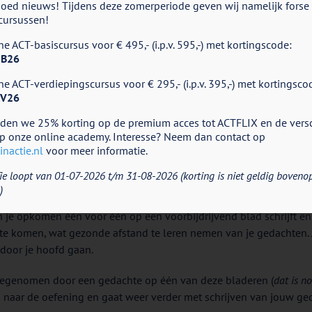
ed nieuws! Tijdens deze zomerperiode geven wij namelijk forse k
cursussen!
e ACT-basiscursus voor € 495,- (i.p.v. 595,-) met kortingscode:
B26
e ACT-verdiepingscursus voor € 295,- (i.p.v. 395,-) met kortingsco
V26
eden we 25% korting op de premium acces tot ACTFLIX en de vers
tseizoen, waarbij de bladeren aan de bomen bonte kleuren beginn
p onze online academy. Interesse? Neem dan contact op
nactie.nl
voor meer informatie.
n juist deze vallende bladeren die centraal staan bij één van de
ie loopt van 01-07-2026 t/m 31-08-2026 (korting is niet geldig boveno
)
e vorm van een visualisatie
) waarbij je je wordt uitgenodigd in te be
n je opkomen één voor één op een voorbijdrijvend blad schrijft en 
 te komen, wat gezonde afstand te leren nemen van je gedachten. 
door je hoofd gaan.
eegenomen door een gedachte op één van deze bladeren (
dat is n
g naar de oefening en gaat weer verder met schrijven van jouw g