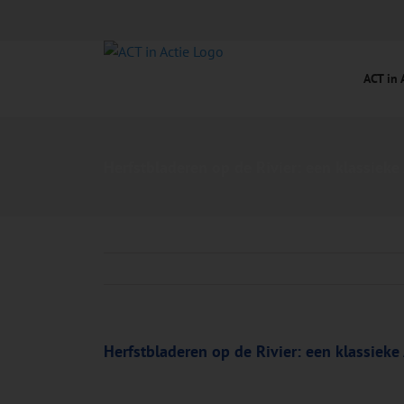
Ga
naar
inhoud
ACT in 
Herfstbladeren op de Rivier: een klassieke
Herfstbladeren op de Rivier: een klassieke