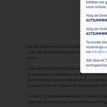
hebben we go
onze online 
Volg de Onlin
ACTSUMMER
Volg de Onlin
ACTSUMMER
Tenslotte bi
We zijn alweer een maand onderweg in het herfs
eLearnings o
via
info@acti
deze van de bomen beginnen te vallen. En het zij
Rivier.
N.B. Deze ACT
kortingsacties
Deze oefening betreft een geleide oefening (
in d
zit, waarbij je de gedachten die op dat moment i
deze oefening is om te oefenen met uit je hoofd
analyseren van of reageren op de gedachten die 
En mocht je tijdens de oefening toch worden m
oefening
), dan breng je je aandacht gewoon teru