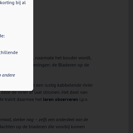
orting bij al
de:
chillende
en te krijgen en, naarmate het kouder wordt,
 klassieke ACT-oefeningen: de Bladeren op de
p andere
elden dat je naast een rustig kabbelende rivier
deze de rivier af laat stromen. Het doel van
Je traint daarmee het
leren observeren
i.p.v.
ormaal, sterker nog – zelfs een onderdeel van de
edachten op de bladeren die voorbij komen