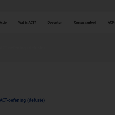
Actie
Wat is ACT?
Docenten
Cursusaanbod
ACT-
 ACT-oefening (defusie)
 ACT-oefening (defusie)