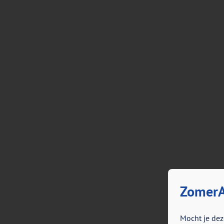
ZomerA
Mocht je dez