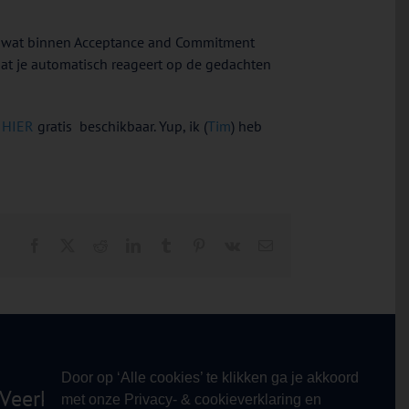
n, wat binnen Acceptance and Commitment
dat je automatisch reageert op de gedachten
g
HIER
gratis beschikbaar. Yup, ik (
Tim
) heb
Facebook
X
Reddit
LinkedIn
Tumblr
Pinterest
Vk
E-
mail
Door op ‘Alle cookies’ te klikken ga je akkoord
Veerkracht!
met onze Privacy- & cookieverklaring en