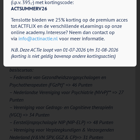
(i.p.v. 395,-) met kortingscode:
Thriving Adolescent & Get Out of Your Mind and Into
ACTSUMMERV26
Your Life for Teens.
Tenslotte bieden we 25% korting op de premium acces
tot ACTFLIX en de verschillende eLearnings op onze
Werk jij met kinderen en/of adolescenten en wil jij je
online academy. Interesse? Neem dan contact op
verder verdiepen in ACT? Kijk dan op
via
info@actinactie.nl
voor meer informatie.
www.actinactie.nl/act-cursus
voor meer informatie.
N.B. Deze ACTie loopt van 01-07-2026 t/m 31-08-2026
* Voor de volledigheid volgt onderstaand het overzicht van
(korting is niet geldig bovenop andere kortingsacties)
de reeds eerder toegekende accreditaties voor de ACT-
basiscursus:
– Federatie van Gezondheidszorgpsychologen en
Psychotherapeuten (FGzPt)* => 46 Punten
– Nederlandse Vereniging voor Psychiatrie (NVvP)** => 27
Punten
– Vereniging voor Gedrags- en Cognitieve therapieën
(VGCt) => 34 Punten
– Eerstelijnspsychologie NIP (NIP-ELP) => 48 Punten
– Vereniging voor Verpleegkundigen & Verzorgenden
Nederland (V&VN SPV, GGZ & CP)=> 31 Punten