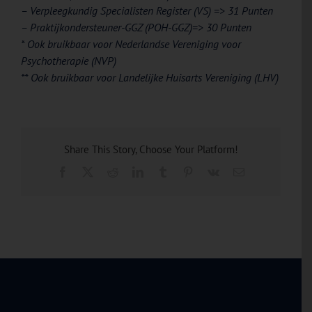
– Verpleegkundig Specialisten Register (VS) => 31 Punten
– Praktijkondersteuner-GGZ (POH-GGZ)=> 30 Punten
* Ook bruikbaar voor Nederlandse Vereniging voor
Psychotherapie (NVP)
** Ook bruikbaar voor Landelijke Huisarts Vereniging (LHV)
Share This Story, Choose Your Platform!
Facebook
X
Reddit
LinkedIn
Tumblr
Pinterest
Vk
E-
mail