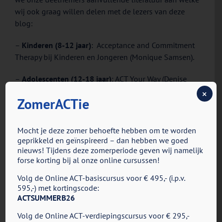
wij ook graag willen delen met de lezers van deze
blog:
–
Kinderen (8-12 jaar)
: Acceptance and Commitment
Therapy bij Kinderen en Jongeren (Monique Samsen).
–
Adolescenten (12-18 jaar)
: ACT Your Way (Denise
Matthijsen & Els de Rooij) & Denken, Voelen, Doen –
×
ZomerACTie
Aan de slag met Acceptance and Commitment Therapy
(Maaike Steeman).
Mocht je deze zomer behoefte hebben om te worden
–
Gezinnen
: ACTief opvoeden (Denise Matthijsen) &
geprikkeld en geïnspireerd – dan hebben we goed
Samen ACTief in je Gezin (Denise Matthijsen).
nieuws! Tijdens deze zomerperiode geven wij namelijk
forse korting bij al onze online cursussen!
Tenslotte verdienen twee internationale pioniers op
Volg de Online ACT-basiscursus voor € 495,- (i.p.v.
het vlak van werken met ACT met deze doelgroep nog
595,-) met kortingscode:
een speciale vermelding; Louise Hayes & Joseph
ACTSUMMERB26
Ciarrochi. Tezamen hebben ze ook twee Engelstalige
Volg de Online ACT-verdiepingscursus voor € 295,-
boeken geschreven die de moeite waard zijn; The