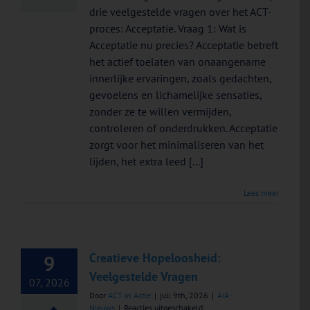
Vragen
drie veelgestelde vragen over het ACT-
proces: Acceptatie. Vraag 1: Wat is
Acceptatie nu precies? Acceptatie betreft
het actief toelaten van onaangename
innerlijke ervaringen, zoals gedachten,
gevoelens en lichamelijke sensaties,
zonder ze te willen vermijden,
controleren of onderdrukken. Acceptatie
zorgt voor het minimaliseren van het
lijden, het extra leed [...]
Lees meer
Creatieve Hopeloosheid:
9
Veelgestelde Vragen
07, 2026
Door
ACT in Actie
|
juli 9th, 2026
|
AiA -
voor
Nieuws
|
Reacties uitgeschakeld