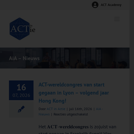
Ga
ACT Academy
naar
inhoud
AiA – Nieuws
ACT-wereldcongres van start
16
gegaan in Lyon – volgend jaar
07, 2026
Hong Kong!
Door
ACT in Actie
|
juli 16th, 2026
|
AiA -
voor
Nieuws
|
Reacties uitgeschakeld
ACT-
wereldcongres
Het 𝐀𝐂𝐓-𝐰𝐞𝐫𝐞𝐥𝐝𝐜𝐨𝐧𝐠𝐫𝐞𝐬 is zojuist van
van
start gegaan in Frankrijk (Lyon)! Vier