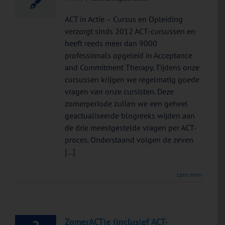
Creatieve
Hopeloosheid:
ACT in Actie – Cursus en Opleiding
Veelgestelde
verzorgt sinds 2012 ACT-cursussen en
Vragen
heeft reeds meer dan 9000
professionals opgeleid in Acceptance
and Commitment Therapy. Tijdens onze
cursussen krijgen we regelmatig goede
vragen van onze cursisten. Deze
zomerperiode zullen we een geheel
geactualiseerde blogreeks wijden aan
de drie meestgestelde vragen per ACT-
proces. Onderstaand volgen de zeven
[...]
Lees meer
ZomerACTie (inclusief ACT-