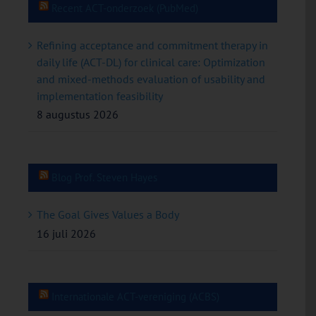
2019)
Recent ACT-onderzoek (PubMed)
Refining acceptance and commitment therapy in
daily life (ACT-DL) for clinical care: Optimization
and mixed-methods evaluation of usability and
implementation feasibility
8 augustus 2026
Blog Prof. Steven Hayes
The Goal Gives Values a Body
16 juli 2026
Internationale ACT-vereniging (ACBS)