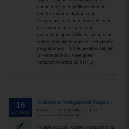
start
dagen om je met gelijkgestemden
gegaan
in
heerlijk onder te dompelen in
Lyon
Acceptance and Commitment Therapy
–
en verwante derde generatie
volgend
jaar
gedragstherapieën. Nieuwsgierig naar
Hong
wat er allemaal te doen is? Het gehele
Kong!
programma is HIER te bekijken. Dit jaar
is Nederland ook weer goed
vertegenwoordigt op het [...]
Lees meer
Acceptatie: Veelgestelde Vragen
16
Door
ACT in Actie
|
juli 16th, 2026
|
AiA -
07, 2026
voor
Nieuws
|
Reacties uitgeschakeld
Acceptatie:
Veelgestelde
In deze blog zal worden ingezoomd op