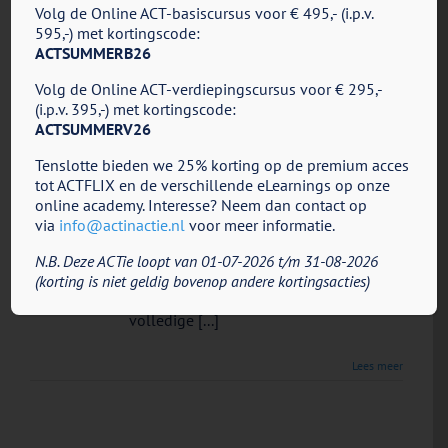
Volg de Online ACT-basiscursus voor € 495,- (i.p.v.
ACT & Jongeren: Het integratieve
25
595,-) met kortingscode:
DNA-V model
06, 2026
ACTSUMMERB26
Door
ACT in Actie
|
juni 25th, 2026
|
AiA -
voor
Volg de Online ACT-verdiepingscursus voor € 295,-
Nieuws
|
Reacties uitgeschakeld
ACT
(i.p.v. 395,-) met kortingscode:
&
Gastblog door Sien Verbeeck, docent
ACTSUMMERV26
Jongeren:
ACT in Actie - Cursus & Opleiding "Wat
Het
Tenslotte bieden we 25% korting op de premium acces
ik zo sterk vind aan DNA-V, is dat het zo
integratieve
tot ACTFLIX en de verschillende eLearnings op onze
DNA-
holistisch is." Deze opmerking kreeg ik
online academy. Interesse? Neem dan contact op
V
op de laatste dag van de
via
info@actinactie.nl
voor meer informatie.
model
specialisatiecursus ACT & Jongeren die
N.B. Deze ACTie loopt van 01-07-2026 t/m 31-08-2026
ik onlangs afronde in Den Bosch en het
(korting is niet geldig bovenop andere kortingsacties)
was spot-on. DNA-V kijkt naar de
volledige [...]
Lees meer