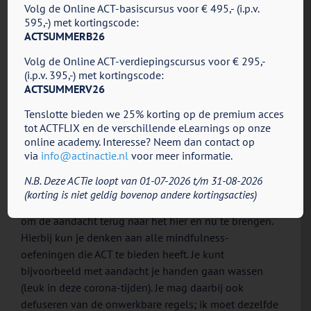
delen. Een andere optie die vaker beschikbaar is, is het
Volg de Online ACT-basiscursus voor € 495,- (i.p.v.
opnemen van de sessie. Het kan waardevol zijn de
595,-) met kortingscode:
ACTSUMMERB26
sessie op te nemen, zodat de cliënt deze later nog
eens kan terugkijken. Je kunt tenslotte ook een
Volg de Online ACT-verdiepingscursus voor € 295,-
aanvullende ACT eHealth-module inzetten (blended-
(i.p.v. 395,-) met kortingscode:
therapy) ter ondersteuning van de online
ACTSUMMERV26
behandelsessies (handig voor huiswerk, extra uitleg,
Tenslotte bieden we 25% korting op de premium acces
alsook verdiepende oefeningen).
tot ACTFLIX en de verschillende eLearnings op onze
– Houd rekening met de aandacht en energie:
Het
online academy. Interesse? Neem dan contact op
blijkt dat het video-bellen meer energie en aandacht
via
info@actinactie.nl
voor meer informatie.
vraagt dan face to face contact (zowel voor jezelf, als
N.B. Deze ACTie loopt van 01-07-2026 t/m 31-08-2026
voor de cliënt). Het is raadzaam de energie en
(korting is niet geldig bovenop andere kortingsacties)
aandacht te blijven monitoren, alsook cliënten helpen
om de aandacht terug naar het hier en nu te brengen.
Hierbij kun je denken aan alle mindfulness-
oefeningen die ACT te bieden heeft. Je kunt
bijvoorbeeld met aandacht je handen gaan wassen
(leuk in deze corona-tijden). Je mag daarbij ook
defuseren van de onwerkbare regels; ik moet dezelfde