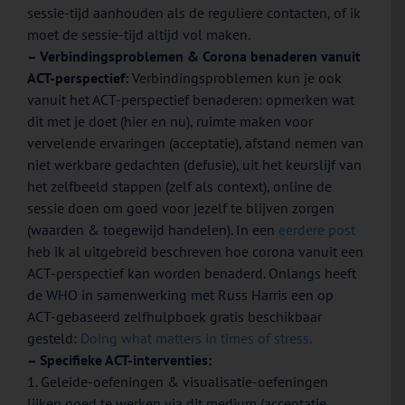
sessie-tijd aanhouden als de reguliere contacten, of ik
moet de sessie-tijd altijd vol maken.
– Verbindingsproblemen & Corona benaderen vanuit
ACT-perspectief:
Verbindingsproblemen kun je ook
vanuit het ACT-perspectief benaderen: opmerken wat
dit met je doet (hier en nu), ruimte maken voor
vervelende ervaringen (acceptatie), afstand nemen van
niet werkbare gedachten (defusie), uit het keurslijf van
het zelfbeeld stappen (zelf als context), online de
sessie doen om goed voor jezelf te blijven zorgen
(waarden & toegewijd handelen). In een
eerdere post
heb ik al uitgebreid beschreven hoe corona vanuit een
ACT-perspectief kan worden benaderd. Onlangs heeft
de WHO in samenwerking met Russ Harris een op
ACT-gebaseerd zelfhulpboek gratis beschikbaar
gesteld:
Doing what matters in times of stress.
– Specifieke ACT-interventies:
1. Geleide-oefeningen & visualisatie-oefeningen
lijken goed te werken via dit medium (acceptatie,