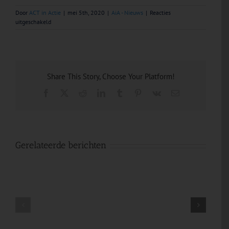
Door
ACT in Actie
|
mei 5th, 2020
|
AiA - Nieuws
|
Reacties
voor
uitgeschakeld
Online
ACT-
behandeling
–
Voorwaarden
Share This Story, Choose Your Platform!
&
Tips
Facebook
X
Reddit
LinkedIn
Tumblr
Pinterest
Vk
E-
mail
Gerelateerde berichten
Aandacht
Slapeloosheid
voor
aanpakken
het
met
Hier
Acceptance
en
and