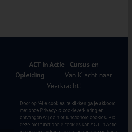
Nu:
Commitment
Veelgestelde
Therapy
Vragen
ACT in Actie - Cursus en
Opleiding
Van Klacht naar
Veerkracht!
Door op ‘Alle cookies’ te klikken ga je akkoord
met onze Privacy- & cookieverklaring en
ontvangen wij de niet-functionele cookies. Via
deze niet-functionele cookies kan ACT in Actie
jou op een andere site o.a. benaderen op basis